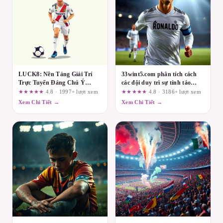
LUCK8: Nền Tảng Giải Trí
33wint5.com phân tích cách
Trực Tuyến Đáng Chú Ý
các đội duy trì sự tỉnh táo
Trong Năm 2024
trong hiệp phụ bán kết World
★★★★★
4.8 · 1997+ lượt xem
★★★★★
4.8 · 3186+ lượt xem
Cup 2026
Xem Chi Tiết →
Xem Chi Tiết →