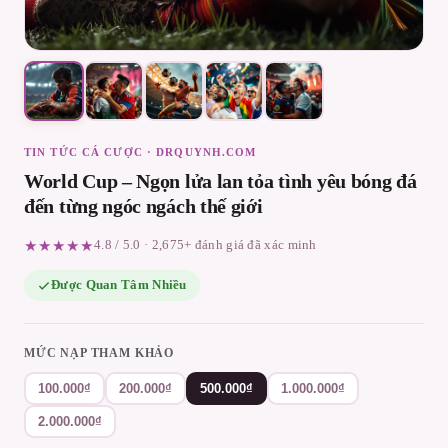
TIN TỨC CÁ CƯỢC · DRQUYNH.COM
World Cup – Ngọn lửa lan tỏa tình yêu bóng đá
đến từng ngóc ngách thế giới
★★★★★
4.8 / 5.0 · 2,675+ đánh giá đã xác minh
Được Quan Tâm Nhiều
MỨC NẠP THAM KHẢO
100.000₫
200.000₫
500.000₫
1.000.000₫
2.000.000₫