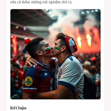
vừa có thêm những trải nghiệm thú vị.
Kết luận