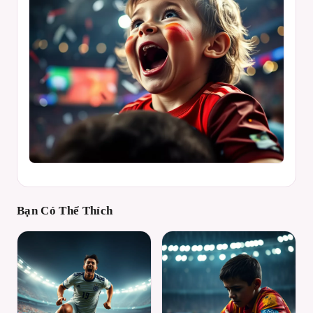
Bạn Có Thể Thích