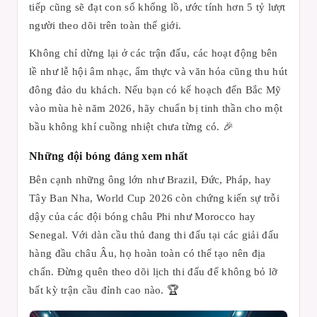
tiếp cũng sẽ đạt con số khổng lồ, ước tính hơn 5 tỷ lượt
người theo dõi trên toàn thế giới.
Không chỉ dừng lại ở các trận đấu, các hoạt động bên
lề như lễ hội âm nhạc, ẩm thực và văn hóa cũng thu hút
đông đảo du khách. Nếu bạn có kế hoạch đến Bắc Mỹ
vào mùa hè năm 2026, hãy chuẩn bị tinh thần cho một
bầu không khí cuồng nhiệt chưa từng có. 🎉
Những đội bóng đáng xem nhất
Bên cạnh những ông lớn như Brazil, Đức, Pháp, hay
Tây Ban Nha, World Cup 2026 còn chứng kiến sự trỗi
dậy của các đội bóng châu Phi như Morocco hay
Senegal. Với dàn cầu thủ đang thi đấu tại các giải đấu
hàng đầu châu Âu, họ hoàn toàn có thể tạo nên địa
chấn. Đừng quên theo dõi lịch thi đấu để không bỏ lỡ
bất kỳ trận cầu đỉnh cao nào. 🏆