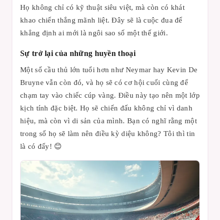
Họ không chỉ có kỹ thuật siêu việt, mà còn có khát
khao chiến thắng mãnh liệt. Đây sẽ là cuộc đua để
khẳng định ai mới là ngôi sao số một thế giới.
Sự trở lại của những huyền thoại
Một số cầu thủ lớn tuổi hơn như Neymar hay Kevin De
Bruyne vẫn còn đó, và họ sẽ có cơ hội cuối cùng để
chạm tay vào chiếc cúp vàng. Điều này tạo nên một lớp
kịch tính đặc biệt. Họ sẽ chiến đấu không chỉ vì danh
hiệu, mà còn vì di sản của mình. Bạn có nghĩ rằng một
trong số họ sẽ làm nên điều kỳ diệu không? Tôi thì tin
là có đấy! 😊