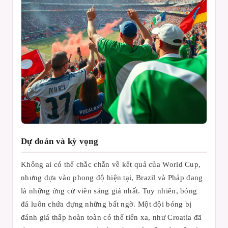
Dự đoán và kỳ vọng
Không ai có thể chắc chắn về kết quả của World Cup,
nhưng dựa vào phong độ hiện tại, Brazil và Pháp đang
là những ứng cử viên sáng giá nhất. Tuy nhiên, bóng
đá luôn chứa đựng những bất ngờ. Một đội bóng bị
đánh giá thấp hoàn toàn có thể tiến xa, như Croatia đã