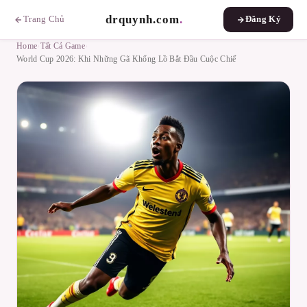
drquynh.com
.
Trang Chủ
Đăng Ký
Home
›
Tất Cả Game
›
World Cup 2026: Khi Những Gã Khổng Lồ Bắt Đầu Cuộc Chiế