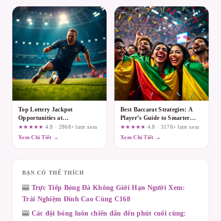
Top Lottery Jackpot
Best Baccarat Strategies: A
Opportunities at
Player’s Guide to Smarter
Kubet.express: A Risk-First
Decisions
★★★★★
4.8 · 2868+ lượt xem
★★★★★
4.8 · 3178+ lượt xem
Review
Xem Chi Tiết →
Xem Chi Tiết →
BẠN CÓ THỂ THÍCH
🎰
Trực Tiếp Bóng Đá Không Giới Hạn Người Xem:
Trải Nghiệm Đỉnh Cao Cùng C168
🎰
Các đội bóng luôn chiến đấu đến phút cuối cùng: