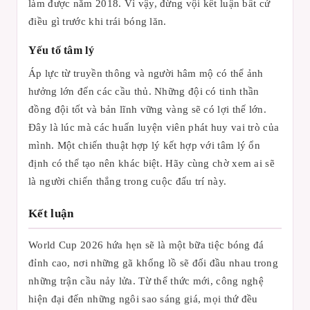
làm được năm 2018. Vì vậy, đừng vội kết luận bất cứ
điều gì trước khi trái bóng lăn.
Yếu tố tâm lý
Áp lực từ truyền thông và người hâm mộ có thể ảnh
hưởng lớn đến các cầu thủ. Những đội có tinh thần
đồng đội tốt và bản lĩnh vững vàng sẽ có lợi thế lớn.
Đây là lúc mà các huấn luyện viên phát huy vai trò của
mình. Một chiến thuật hợp lý kết hợp với tâm lý ổn
định có thể tạo nên khác biệt. Hãy cùng chờ xem ai sẽ
là người chiến thắng trong cuộc đấu trí này.
Kết luận
World Cup 2026 hứa hẹn sẽ là một bữa tiệc bóng đá
đỉnh cao, nơi những gã khổng lồ sẽ đối đầu nhau trong
những trận cầu nảy lửa. Từ thể thức mới, công nghệ
hiện đại đến những ngôi sao sáng giá, mọi thứ đều