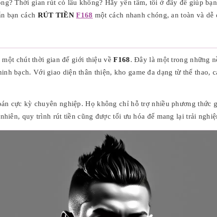
ng? Thời gian rút có lâu không? Hãy yên tâm, tôi ở đây để giúp bạn
dẫn bạn cách
RÚT TIỀN
F168
một cách nhanh chóng, an toàn và dễ 
h một chút thời gian để giới thiệu về
F168
. Đây là một trong những nề
nh bạch. Với giao diện thân thiện, kho game đa dạng từ thể thao, c
toán cực kỳ chuyên nghiệp. Họ không chỉ hỗ trợ nhiều phương thức gi
nhiên, quy trình rút tiền cũng được tối ưu hóa để mang lại trải nghi