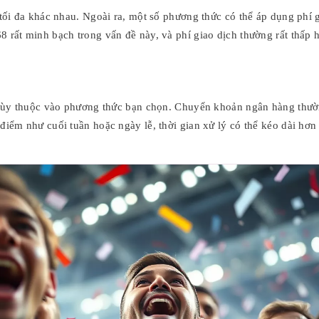
 tối đa khác nhau. Ngoài ra, một số phương thức có thể áp dụng phí 
 rất minh bạch trong vấn đề này, và phí giao dịch thường rất thấp 
 tùy thuộc vào phương thức bạn chọn. Chuyển khoản ngân hàng thường
điểm như cuối tuần hoặc ngày lễ, thời gian xử lý có thể kéo dài hơ