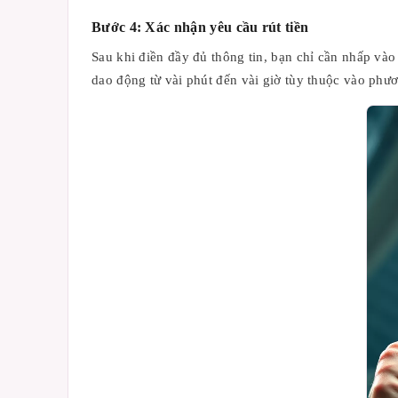
Bước 4: Xác nhận yêu cầu rút tiền
Sau khi điền đầy đủ thông tin, bạn chỉ cần nhấp vào
dao động từ vài phút đến vài giờ tùy thuộc vào phươ