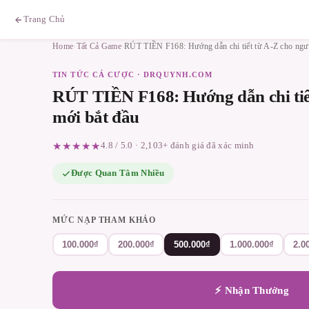
Trang Chủ
Home
›
Tất Cả Game
›
RÚT TIỀN F168: Hướng dẫn chi tiết từ A-Z cho ngư
TIN TỨC CÁ CƯỢC · DRQUYNH.COM
RÚT TIỀN F168: Hướng dẫn chi tiế
mới bắt đầu
★★★★★
4.8 / 5.0 · 2,103+ đánh giá đã xác minh
Được Quan Tâm Nhiều
MỨC NẠP THAM KHẢO
100.000₫
200.000₫
500.000₫
1.000.000₫
2.0
⚡ Nhận Thưởng