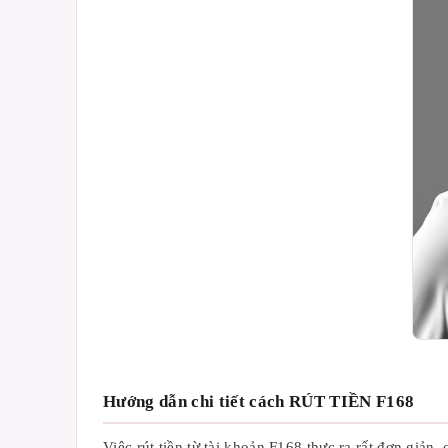
Hướng dẫn chi tiết cách RÚT TIỀN F168
Việc rút tiền từ tài khoản F168 thực ra rất đơn giản