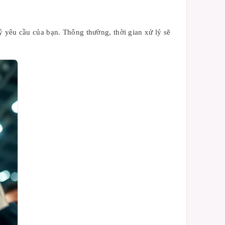
ý yêu cầu của bạn. Thông thường, thời gian xử lý sẽ