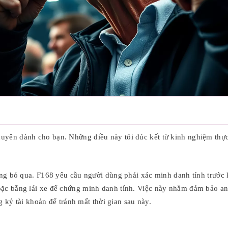
i khuyên dành cho bạn. Những điều này tôi đúc kết từ kinh nghiệm th
g bỏ qua. F168 yêu cầu người dùng phải xác minh danh tính trước kh
c bằng lái xe để chứng minh danh tính. Việc này nhằm đảm bảo an 
 ký tài khoản để tránh mất thời gian sau này.