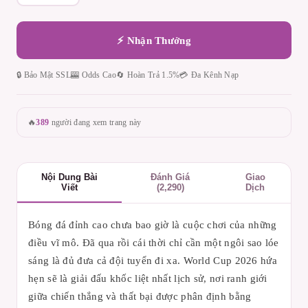
⚡ Nhận Thưởng
🔒 Bảo Mật SSL
🎰 Odds Cao
🔄 Hoàn Trả 1.5%
💳 Đa Kênh Nạp
🔥
389
người đang xem trang này
Nội Dung Bài
Đánh Giá
Giao
Viết
(2,290)
Dịch
Bóng đá đỉnh cao chưa bao giờ là cuộc chơi của những
điều vĩ mô. Đã qua rồi cái thời chỉ cần một ngôi sao lóe
sáng là đủ đưa cả đội tuyển đi xa. World Cup 2026 hứa
hẹn sẽ là giải đấu khốc liệt nhất lịch sử, nơi ranh giới
giữa chiến thắng và thất bại được phân định bằng