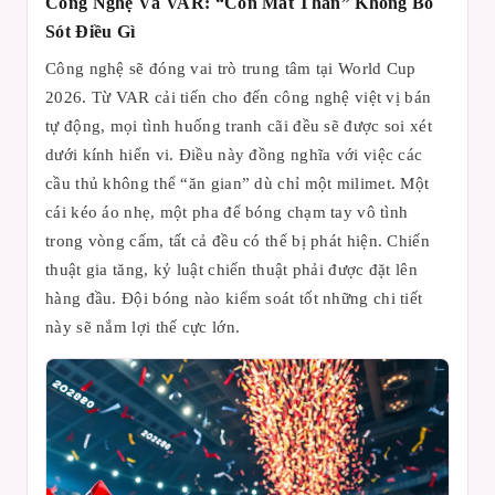
Công Nghệ Và VAR: “Con Mắt Thần” Không Bỏ
Sót Điều Gì
Công nghệ sẽ đóng vai trò trung tâm tại World Cup
2026. Từ VAR cải tiến cho đến công nghệ việt vị bán
tự động, mọi tình huống tranh cãi đều sẽ được soi xét
dưới kính hiển vi. Điều này đồng nghĩa với việc các
cầu thủ không thể “ăn gian” dù chỉ một milimet. Một
cái kéo áo nhẹ, một pha để bóng chạm tay vô tình
trong vòng cấm, tất cả đều có thể bị phát hiện. Chiến
thuật gia tăng, kỷ luật chiến thuật phải được đặt lên
hàng đầu. Đội bóng nào kiểm soát tốt những chi tiết
này sẽ nắm lợi thế cực lớn.