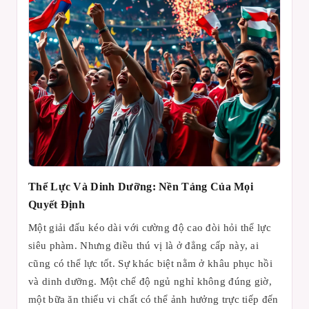
Thể Lực Và Dinh Dưỡng: Nền Tảng Của Mọi
Quyết Định
Một giải đấu kéo dài với cường độ cao đòi hỏi thể lực
siêu phàm. Nhưng điều thú vị là ở đẳng cấp này, ai
cũng có thể lực tốt. Sự khác biệt nằm ở khâu phục hồi
và dinh dưỡng. Một chế độ ngủ nghỉ không đúng giờ,
một bữa ăn thiếu vi chất có thể ảnh hưởng trực tiếp đến