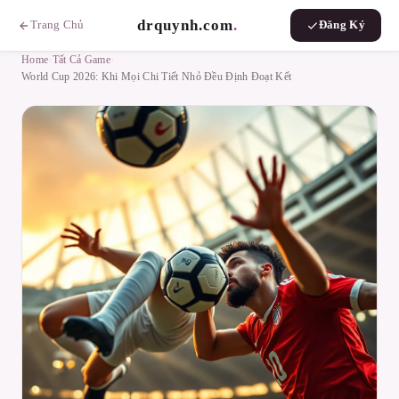
drquynh.com
.
Trang Chủ
Đăng Ký
Home
›
Tất Cả Game
›
World Cup 2026: Khi Mọi Chi Tiết Nhỏ Đều Định Đoạt Kết