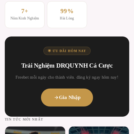
7+
99%
Năm Kinh Nghiệm
Hài Lòng
🌟 ƯU ĐÃI HÔM NAY
Trải Nghiệm DRQUYNH Cá Cược
Freebet mỗi ngày cho thành viên. đăng ký ngay hôm nay!
Gia Nhập
TIN TỨC MỚI NHẤT