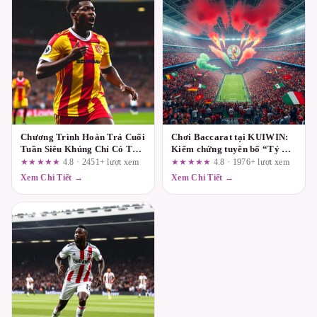
Chương Trình Hoàn Trả Cuối
Chơi Baccarat tại KUIWIN:
Tuần Siêu Khủng Chỉ Có Tại
Kiểm chứng tuyên bố “Tỷ Lệ
TG88: Góc Nhìn UX Về
Thắng Cao” và “Phát Sóng
★★★★★
4.8 · 2451+ lượt xem
★★★★★
4.8 · 1976+ lượt xem
Những Điều Mà Quảng Cáo
Trực Tiếp 100%”
Xem Chi Tiết →
Xem Chi Tiết →
Không Nói