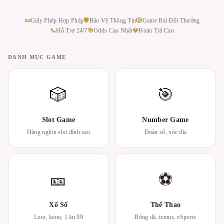
📜
Giấy Phép Hợp Pháp
🛡
Bảo Vệ Thông Tin
🎲
Game Bài Đổi Thưởng
📞
Hỗ Trợ 24/7
🎯
Odds Cao Nhất
💎
Hoàn Trả Cao
DANH MỤC GAME
🎲
🎯
Slot Game
Number Game
Hàng nghìn slot đỉnh cao
Đoán số, xóc đĩa
🎫
⚽
Xổ Số
Thể Thao
Loto, keno, 1 ăn 99
Bóng đá, tennis, eSports