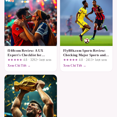
f168com Review: A UX
Fly88h.com Sports Review:
Expert's Checklist for
Checking Major Sports and
Verifying What the Platform
Match Markets Before You
★★★★★
4.8 · 3292+ lượt xem
★★★★★
4.8 · 2413+ lượt xem
Promises
Bet
Xem Chi Tiết →
Xem Chi Tiết →