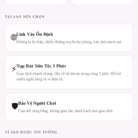
TẠI SAO NÊN CHỌN
Link Vào Ổn Định
🌐
Không lo bị chặn, nhiều đường truyền dự phòng, vào chơi mượt mà.
Nạp Rút Siêu Tốc 3 Phút
⚡
Giao dịch nhanh chóng, tiền về tài khoản trong vòng 3 phút. Hỗ trợ
nhiều ngân hàng và ví điện tử.
Bảo Vệ Người Chơi
🛡
Cam kết công bằng, không gian lận, minh bạch mọi giao dịch.
VÌ SAO ĐƯỢC TIN TƯỞNG