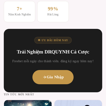
7+
99%
Năm Kinh Nghiệm
Hài Lòng
🌟 ƯU ĐÃI HÔM NAY
Trải Nghiệm DRQUYNH Cá Cược
Freebet mỗi ngày cho thành viên. đăng ký ngay hôm nay!
Gia Nhập
TIN TỨC MỚI NHẤT