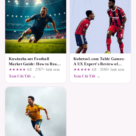
Kuwinzhz.net Football
Kubetso1.com Table Games:
Market Guide: How to Read
A UX Expert's Review of
Match Categories Before You
Baccarat, Blackjack,
★★★★★
4.8 · 2787+ lượt xem
★★★★★
4.8 · 3190+ lượt xem
Pick a Bet
Roulette, and More
Xem Chi Tiết →
Xem Chi Tiết →