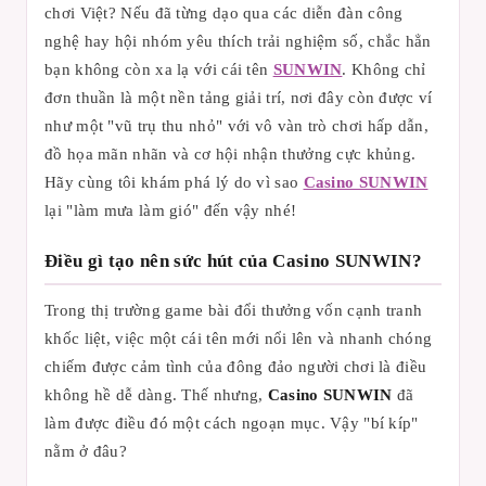
chơi Việt? Nếu đã từng dạo qua các diễn đàn công
nghệ hay hội nhóm yêu thích trải nghiệm số, chắc hẳn
bạn không còn xa lạ với cái tên
SUNWIN
. Không chỉ
đơn thuần là một nền tảng giải trí, nơi đây còn được ví
như một "vũ trụ thu nhỏ" với vô vàn trò chơi hấp dẫn,
đồ họa mãn nhãn và cơ hội nhận thưởng cực khủng.
Hãy cùng tôi khám phá lý do vì sao
Casino SUNWIN
lại "làm mưa làm gió" đến vậy nhé!
Điều gì tạo nên sức hút của Casino SUNWIN?
Trong thị trường game bài đổi thưởng vốn cạnh tranh
khốc liệt, việc một cái tên mới nổi lên và nhanh chóng
chiếm được cảm tình của đông đảo người chơi là điều
không hề dễ dàng. Thế nhưng,
Casino SUNWIN
đã
làm được điều đó một cách ngoạn mục. Vậy "bí kíp"
nằm ở đâu?