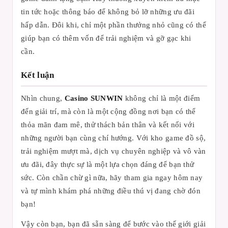
tin tức hoặc thông báo để không bỏ lỡ những ưu đãi
hấp dẫn. Đôi khi, chỉ một phần thưởng nhỏ cũng có thể
giúp bạn có thêm vốn để trải nghiệm và gỡ gạc khi
cần.
Kết luận
Nhìn chung,
Casino SUNWIN
không chỉ là một điểm
đến giải trí, mà còn là một cộng đồng nơi bạn có thể
thỏa mãn đam mê, thử thách bản thân và kết nối với
những người bạn cùng chí hướng. Với kho game đồ sộ,
trải nghiệm mượt mà, dịch vụ chuyên nghiệp và vô vàn
ưu đãi, đây thực sự là một lựa chọn đáng để bạn thử
sức. Còn chần chừ gì nữa, hãy tham gia ngay hôm nay
và tự mình khám phá những điều thú vị đang chờ đón
bạn!
Vậy còn bạn, bạn đã sẵn sàng để bước vào thế giới giải