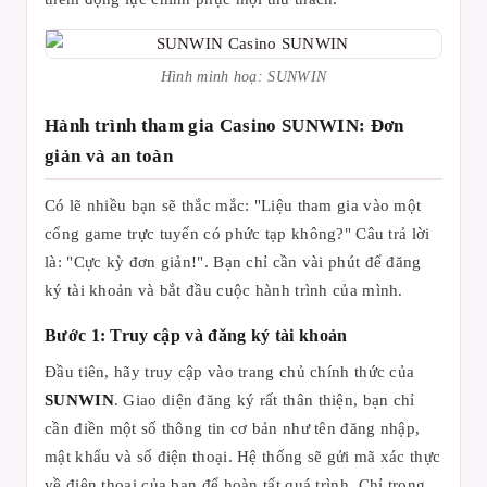
Hình minh hoạ: SUNWIN
Hành trình tham gia Casino SUNWIN: Đơn
giản và an toàn
Có lẽ nhiều bạn sẽ thắc mắc: "Liệu tham gia vào một
cổng game trực tuyến có phức tạp không?" Câu trả lời
là: "Cực kỳ đơn giản!". Bạn chỉ cần vài phút để đăng
ký tài khoản và bắt đầu cuộc hành trình của mình.
Bước 1: Truy cập và đăng ký tài khoản
Đầu tiên, hãy truy cập vào trang chủ chính thức của
SUNWIN
. Giao diện đăng ký rất thân thiện, bạn chỉ
cần điền một số thông tin cơ bản như tên đăng nhập,
mật khẩu và số điện thoại. Hệ thống sẽ gửi mã xác thực
về điện thoại của bạn để hoàn tất quá trình. Chỉ trong