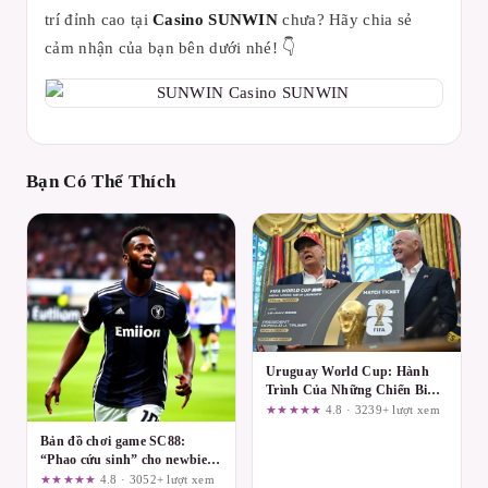
trí đỉnh cao tại
Casino SUNWIN
chưa? Hãy chia sẻ
cảm nhận của bạn bên dưới nhé! 👇
Bạn Có Thể Thích
Uruguay World Cup: Hành
Trình Của Những Chiến Binh
Sao Và Niềm Hy Vọng Mới
★★★★★
4.8 · 3239+ lượt xem
Bản đồ chơi game SC88:
“Phao cứu sinh” cho newbie
và “bí kíp” cho game thủ lão
★★★★★
4.8 · 3052+ lượt xem