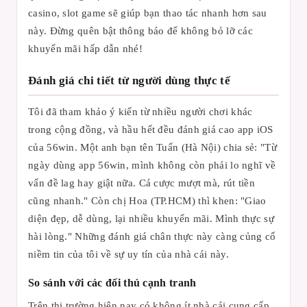
casino, slot game sẽ giúp bạn thao tác nhanh hơn sau
này. Đừng quên bật thông báo để không bỏ lỡ các
khuyến mãi hấp dẫn nhé!
Đánh giá chi tiết từ người dùng thực tế
Tôi đã tham khảo ý kiến từ nhiều người chơi khác
trong cộng đồng, và hầu hết đều đánh giá cao app iOS
của 56win. Một anh bạn tên Tuấn (Hà Nội) chia sẻ: "Từ
ngày dùng app 56win, mình không còn phải lo nghĩ về
vấn đề lag hay giật nữa. Cá cược mượt mà, rút tiền
cũng nhanh." Còn chị Hoa (TP.HCM) thì khen: "Giao
diện đẹp, dễ dùng, lại nhiều khuyến mãi. Mình thực sự
hài lòng." Những đánh giá chân thực này càng củng cố
niềm tin của tôi về sự uy tín của nhà cái này.
So sánh với các đối thủ cạnh tranh
Trên thị trường hiện nay có không ít nhà cái cung cấp