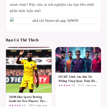
mình chưa? Hãy chia sẻ trải nghiệm của bạn bên dưới
phần bình luận nhé!
Bạn Có Thể Thích
NỔ HŨ F168: Sức Hút Từ
Những Vòng Quay Triệu Đô
Bạn Không Thể Bỏ Lỡ
★★★★★
4.8 · 3175+ lượt xem
AD88.blue Sports Betting
Guide for New Players: Three
Real-World Discoveries That
★★★★★
4.8 · 3363+ lượt xem