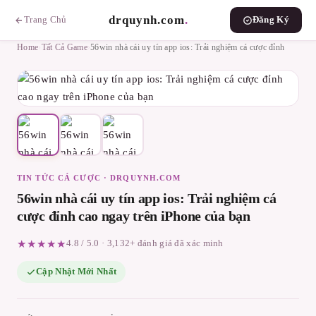
drquynh.com
.
Trang Chủ
Đăng Ký
Home
›
Tất Cả Game
›
56win nhà cái uy tín app ios: Trải nghiệm cá cược đỉnh
TIN TỨC CÁ CƯỢC · DRQUYNH.COM
56win nhà cái uy tín app ios: Trải nghiệm cá
cược đỉnh cao ngay trên iPhone của bạn
★★★★★
4.8 / 5.0 · 3,132+ đánh giá đã xác minh
Cập Nhật Mới Nhất