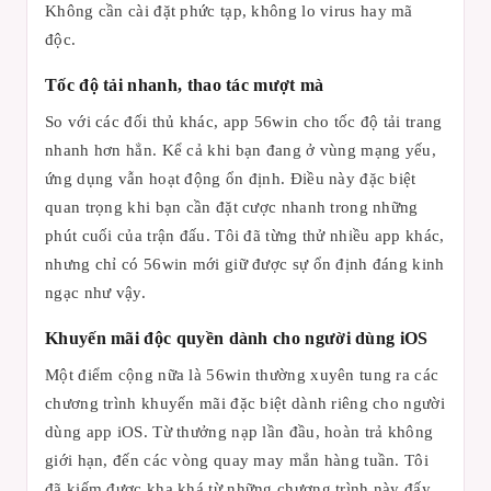
Không cần cài đặt phức tạp, không lo virus hay mã
độc.
Tốc độ tải nhanh, thao tác mượt mà
So với các đối thủ khác, app 56win cho tốc độ tải trang
nhanh hơn hẳn. Kể cả khi bạn đang ở vùng mạng yếu,
ứng dụng vẫn hoạt động ổn định. Điều này đặc biệt
quan trọng khi bạn cần đặt cược nhanh trong những
phút cuối của trận đấu. Tôi đã từng thử nhiều app khác,
nhưng chỉ có 56win mới giữ được sự ổn định đáng kinh
ngạc như vậy.
Khuyến mãi độc quyền dành cho người dùng iOS
Một điểm cộng nữa là 56win thường xuyên tung ra các
chương trình khuyến mãi đặc biệt dành riêng cho người
dùng app iOS. Từ thưởng nạp lần đầu, hoàn trả không
giới hạn, đến các vòng quay may mắn hàng tuần. Tôi
đã kiếm được kha khá từ những chương trình này đấy.