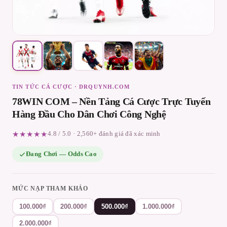
TIN TỨC CÁ CƯỢC · DRQUYNH.COM
78WIN COM – Nền Tảng Cá Cược Trực Tuyến
Hàng Đầu Cho Dân Chơi Công Nghệ
★★★★★
4.8 / 5.0 · 2,560+ đánh giá đã xác minh
Đang Chơi — Odds Cao
MỨC NẠP THAM KHẢO
100.000₫
200.000₫
500.000₫
1.000.000₫
2.000.000₫