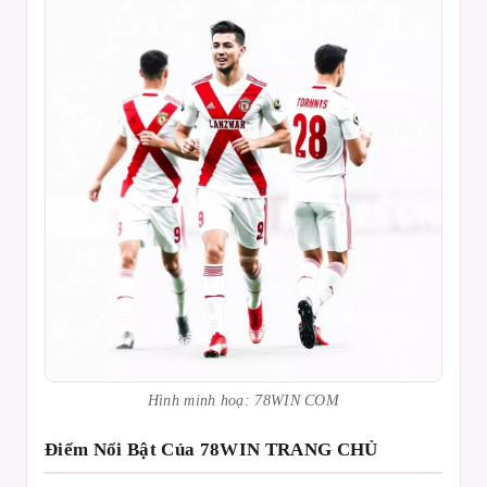
Hình minh hoạ: 78WIN COM
Điểm Nổi Bật Của 78WIN TRANG CHỦ