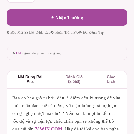
⚡ Nhận Thưởng
🔒 Bảo Mật SSL
🎰 Odds Cao
🔄 Hoàn Trả 1.5%
💳 Đa Kênh Nạp
🔥
184
người đang xem trang này
Nội Dung Bài
Đánh Giá
Giao
Viết
(2,560)
Dịch
Bạn có bao giờ tự hỏi, đâu là điểm đến lý tưởng để vừa
thỏa mãn đam mê cá cược, vừa tận hưởng trải nghiệm
công nghệ mượt mà chưa? Nếu bạn là một tín đồ của
tốc độ và sự tiện lợi, chắc chắn bạn sẽ không thể bỏ
qua cái tên
78WIN COM
. Hãy để tôi kể cho bạn nghe