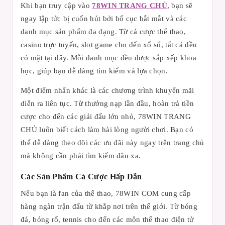
Khi bạn truy cập vào
78WIN TRANG CHỦ
, bạn sẽ
ngay lập tức bị cuốn hút bởi bố cục bắt mắt và các
danh mục sản phẩm đa dạng. Từ cá cược thể thao,
casino trực tuyến, slot game cho đến xổ số, tất cả đều
có mặt tại đây. Mỗi danh mục đều được sắp xếp khoa
học, giúp bạn dễ dàng tìm kiếm và lựa chọn.
Một điểm nhấn khác là các chương trình khuyến mãi
diễn ra liên tục. Từ thưởng nạp lần đầu, hoàn trả tiền
cược cho đến các giải đấu lớn nhỏ, 78WIN TRANG
CHỦ luôn biết cách làm hài lòng người chơi. Bạn có
thể dễ dàng theo dõi các ưu đãi này ngay trên trang chủ
mà không cần phải tìm kiếm đâu xa.
Các Sản Phẩm Cá Cược Hấp Dẫn
Nếu bạn là fan của thể thao, 78WIN COM cung cấp
hàng ngàn trận đấu từ khắp nơi trên thế giới. Từ bóng
đá, bóng rổ, tennis cho đến các môn thể thao điện tử