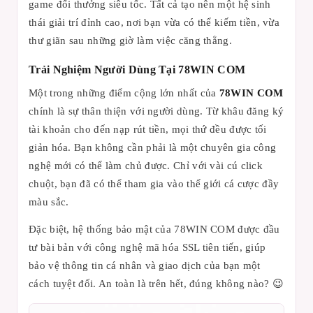
game đổi thưởng siêu tốc. Tất cả tạo nên một hệ sinh
thái giải trí đỉnh cao, nơi bạn vừa có thể kiếm tiền, vừa
thư giãn sau những giờ làm việc căng thẳng.
Trải Nghiệm Người Dùng Tại 78WIN COM
Một trong những điểm cộng lớn nhất của
78WIN COM
chính là sự thân thiện với người dùng. Từ khâu đăng ký
tài khoản cho đến nạp rút tiền, mọi thứ đều được tối
giản hóa. Bạn không cần phải là một chuyên gia công
nghệ mới có thể làm chủ được. Chỉ với vài cú click
chuột, bạn đã có thể tham gia vào thế giới cá cược đầy
màu sắc.
Đặc biệt, hệ thống bảo mật của 78WIN COM được đầu
tư bài bản với công nghệ mã hóa SSL tiên tiến, giúp
bảo vệ thông tin cá nhân và giao dịch của bạn một
cách tuyệt đối. An toàn là trên hết, đúng không nào? 😉