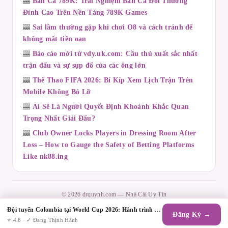
🎰
Bắn Cá 789K: Trải Nghiệm Bắn Cá Đổi Thưởng
Đỉnh Cao Trên Nền Tảng 789K Games
🎰
Sai lầm thường gặp khi chơi O8 và cách tránh để
không mất tiền oan
🎰
Báo cáo mới từ vdy.uk.com: Cầu thủ xuất sắc nhất
trận đấu và sự sụp đổ của các ông lớn
🎰
Thể Thao FIFA 2026: Bí Kíp Xem Lịch Trận Trên
Mobile Không Bỏ Lỡ
🎰
Ai Sẽ Là Người Quyết Định Khoảnh Khắc Quan
Trọng Nhất Giải Đấu?
🎰
Club Owner Locks Players in Dressing Room After
Loss – How to Gauge the Safety of Betting Platforms
Like nk88.ing
© 2026 drquynh.com — Nhà Cái Uy Tín
Contact
·
Chính Sách Giao Dịch
·
Chính Sách Hoàn Trả
·
Chính Sách Bảo Mật
Đội tuyển Colombia tại World Cup 2026: Hành trình tái sinh và những hy vọng mới
Đăng Ký →
·
Điều Khoản Dịch Vụ
·
Tra Cứu Vé
·
Tất Cả Game
·
Sitemap
⭐ 4.8 · ✓ Đang Thịnh Hành