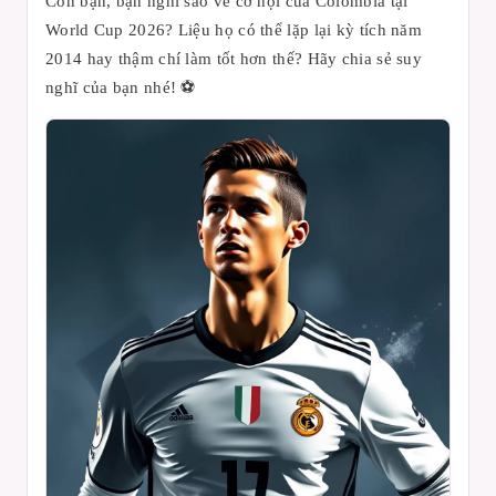
Còn bạn, bạn nghĩ sao về cơ hội của Colombia tại
World Cup 2026? Liệu họ có thể lặp lại kỳ tích năm
2014 hay thậm chí làm tốt hơn thế? Hãy chia sẻ suy
nghĩ của bạn nhé! ⚽