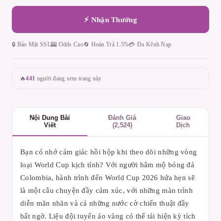
⚡ Nhận Thưởng
🔒 Bảo Mật SSL
🎰 Odds Cao
🔄 Hoàn Trả 1.5%
💳 Đa Kênh Nạp
🔥
441
người đang xem trang này
Nội Dung Bài
Đánh Giá
Giao
Viết
(2,524)
Dịch
Bạn có nhớ cảm giác hồi hộp khi theo dõi những vòng
loại World Cup kịch tính? Với người hâm mộ bóng đá
Colombia, hành trình đến World Cup 2026 hứa hẹn sẽ
là một câu chuyện đầy cảm xúc, với những màn trình
diễn mãn nhãn và cả những nước cờ chiến thuật đầy
bất ngờ. Liệu đội tuyển áo vàng có thể tái hiện kỳ tích