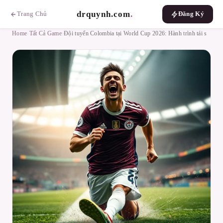
drquynh.com
.
Trang Chủ
Đăng Ký
Home
›
Tất Cả Game
›
Đội tuyển Colombia tại World Cup 2026: Hành trình tái s