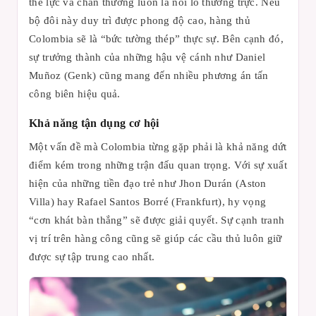
thể lực và chấn thương luôn là nỗi lo thường trực. Nếu
bộ đôi này duy trì được phong độ cao, hàng thủ
Colombia sẽ là “bức tường thép” thực sự. Bên cạnh đó,
sự trưởng thành của những hậu vệ cánh như Daniel
Muñoz (Genk) cũng mang đến nhiều phương án tấn
công biên hiệu quả.
Khả năng tận dụng cơ hội
Một vấn đề mà Colombia từng gặp phải là khả năng dứt
điểm kém trong những trận đấu quan trọng. Với sự xuất
hiện của những tiền đạo trẻ như Jhon Durán (Aston
Villa) hay Rafael Santos Borré (Frankfurt), hy vọng
“cơn khát bàn thắng” sẽ được giải quyết. Sự cạnh tranh
vị trí trên hàng công cũng sẽ giúp các cầu thủ luôn giữ
được sự tập trung cao nhất.