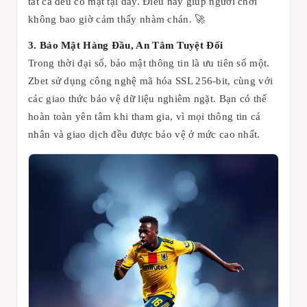
tất cả đều có mặt tại đây. Điều này giúp người chơi
không bao giờ cảm thấy nhàm chán. 🚀
3. Bảo Mật Hàng Đầu, An Tâm Tuyệt Đối
Trong thời đại số, bảo mật thông tin là ưu tiên số một.
Zbet sử dụng công nghệ mã hóa SSL 256-bit, cùng với
các giao thức bảo vệ dữ liệu nghiêm ngặt. Bạn có thể
hoàn toàn yên tâm khi tham gia, vì mọi thông tin cá
nhân và giao dịch đều được bảo vệ ở mức cao nhất.