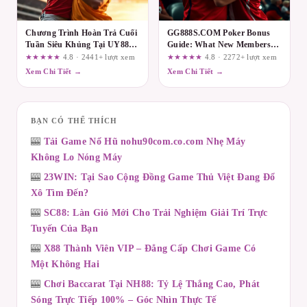
Chương Trình Hoàn Trả Cuối
GG888S.COM Poker Bonus
Tuần Siêu Khủng Tại UY88:
Guide: What New Members
Góc Nhìn UX Từ Lúc Truy
Must Actually Calculate
★★★★★
4.8 · 2441+ lượt xem
★★★★★
4.8 · 2272+ lượt xem
Cập Đến Khi Rút Tiền
Before Claiming
Xem Chi Tiết →
Xem Chi Tiết →
BẠN CÓ THỂ THÍCH
🎰
Tải Game Nổ Hũ nohu90com.co.com Nhẹ Máy
Không Lo Nóng Máy
🎰
23WIN: Tại Sao Cộng Đồng Game Thủ Việt Đang Đổ
Xô Tìm Đến?
🎰
SC88: Làn Gió Mới Cho Trải Nghiệm Giải Trí Trực
Tuyến Của Bạn
🎰
X88 Thành Viên VIP – Đẳng Cấp Chơi Game Có
Một Không Hai
🎰
Chơi Baccarat Tại NH88: Tỷ Lệ Thắng Cao, Phát
Sóng Trực Tiếp 100% – Góc Nhìn Thực Tế