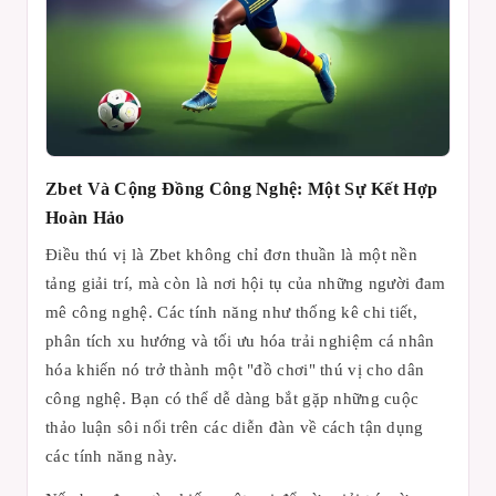
Zbet Và Cộng Đồng Công Nghệ: Một Sự Kết Hợp
Hoàn Hảo
Điều thú vị là Zbet không chỉ đơn thuần là một nền
tảng giải trí, mà còn là nơi hội tụ của những người đam
mê công nghệ. Các tính năng như thống kê chi tiết,
phân tích xu hướng và tối ưu hóa trải nghiệm cá nhân
hóa khiến nó trở thành một "đồ chơi" thú vị cho dân
công nghệ. Bạn có thể dễ dàng bắt gặp những cuộc
thảo luận sôi nổi trên các diễn đàn về cách tận dụng
các tính năng này.