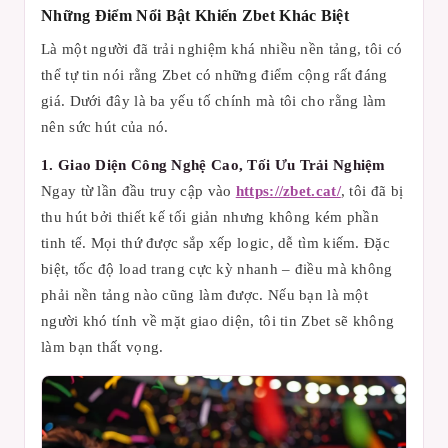
Những Điểm Nổi Bật Khiến Zbet Khác Biệt
Là một người đã trải nghiệm khá nhiều nền tảng, tôi có
thể tự tin nói rằng Zbet có những điểm cộng rất đáng
giá. Dưới đây là ba yếu tố chính mà tôi cho rằng làm
nên sức hút của nó.
1. Giao Diện Công Nghệ Cao, Tối Ưu Trải Nghiệm
Ngay từ lần đầu truy cập vào
https://zbet.cat/
, tôi đã bị
thu hút bởi thiết kế tối giản nhưng không kém phần
tinh tế. Mọi thứ được sắp xếp logic, dễ tìm kiếm. Đặc
biệt, tốc độ load trang cực kỳ nhanh – điều mà không
phải nền tảng nào cũng làm được. Nếu bạn là một
người khó tính về mặt giao diện, tôi tin Zbet sẽ không
làm bạn thất vọng.