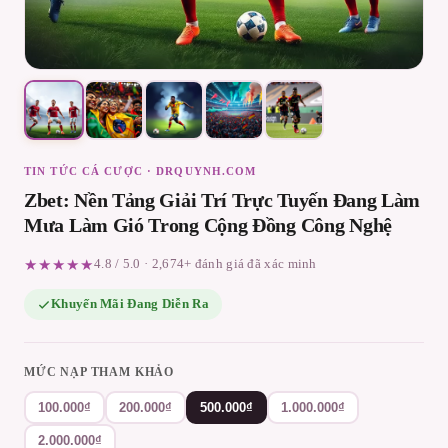
TIN TỨC CÁ CƯỢC · DRQUYNH.COM
Zbet: Nền Tảng Giải Trí Trực Tuyến Đang Làm
Mưa Làm Gió Trong Cộng Đồng Công Nghệ
★★★★★
4.8 / 5.0 · 2,674+ đánh giá đã xác minh
Khuyến Mãi Đang Diễn Ra
MỨC NẠP THAM KHẢO
100.000₫
200.000₫
500.000₫
1.000.000₫
2.000.000₫