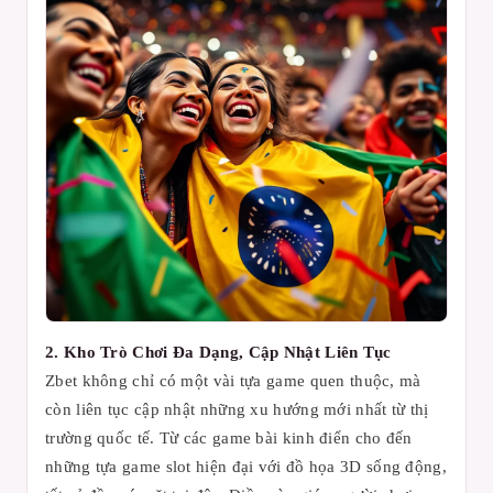
2. Kho Trò Chơi Đa Dạng, Cập Nhật Liên Tục
Zbet không chỉ có một vài tựa game quen thuộc, mà
còn liên tục cập nhật những xu hướng mới nhất từ thị
trường quốc tế. Từ các game bài kinh điển cho đến
những tựa game slot hiện đại với đồ họa 3D sống động,