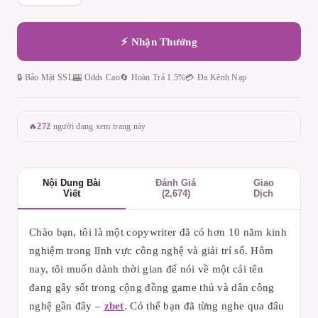
⚡ Nhận Thưởng
🔒 Bảo Mật SSL
🎰 Odds Cao
🔄 Hoàn Trả 1.5%
💳 Đa Kênh Nạp
🔥
272
người đang xem trang này
Nội Dung Bài
Đánh Giá
Giao
Viết
(2,674)
Dịch
Chào bạn, tôi là một copywriter đã có hơn 10 năm kinh
nghiệm trong lĩnh vực công nghệ và giải trí số. Hôm
nay, tôi muốn dành thời gian để nói về một cái tên
đang gây sốt trong cộng đồng game thủ và dân công
nghệ gần đây –
zbet
. Có thể bạn đã từng nghe qua đâu