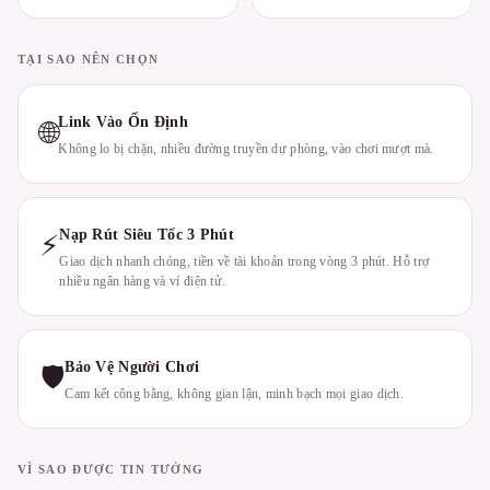
TẠI SAO NÊN CHỌN
Link Vào Ổn Định
🌐
Không lo bị chặn, nhiều đường truyền dự phòng, vào chơi mượt mà.
Nạp Rút Siêu Tốc 3 Phút
⚡
Giao dịch nhanh chóng, tiền về tài khoản trong vòng 3 phút. Hỗ trợ
nhiều ngân hàng và ví điện tử.
Bảo Vệ Người Chơi
🛡
Cam kết công bằng, không gian lận, minh bạch mọi giao dịch.
VÌ SAO ĐƯỢC TIN TƯỞNG