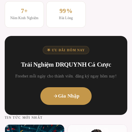
7+
99%
Năm Kinh Nghiệm
Hài Lòng
🌟 ƯU ĐÃI HÔM NAY
Trải Nghiệm DRQUYNH Cá Cược
Freebet mỗi ngày cho thành viên. đăng ký ngay hôm nay!
Gia Nhập
TIN TỨC MỚI NHẤT