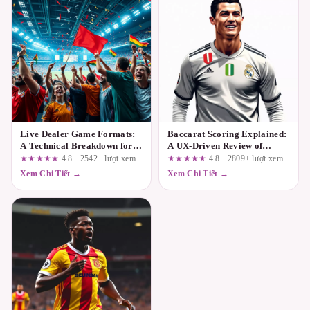
Live Dealer Game Formats:
Baccarat Scoring Explained:
A Technical Breakdown for
A UX-Driven Review of
Beginners
SIN88&#8217;s Beginner
★★★★★
4.8 · 2542+ lượt xem
★★★★★
4.8 · 2809+ lượt xem
Guide to Banker, Player, and
Xem Chi Tiết →
Xem Chi Tiết →
Tie