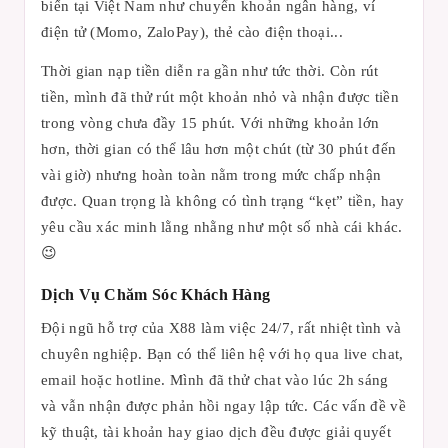
biến tại Việt Nam như chuyển khoản ngân hàng, ví
điện tử (Momo, ZaloPay), thẻ cào điện thoại...
Thời gian nạp tiền diễn ra gần như tức thời. Còn rút
tiền, mình đã thử rút một khoản nhỏ và nhận được tiền
trong vòng chưa đầy 15 phút. Với những khoản lớn
hơn, thời gian có thể lâu hơn một chút (từ 30 phút đến
vài giờ) nhưng hoàn toàn nằm trong mức chấp nhận
được. Quan trọng là không có tình trạng “kẹt” tiền, hay
yêu cầu xác minh lằng nhằng như một số nhà cái khác.
😉
Dịch Vụ Chăm Sóc Khách Hàng
Đội ngũ hỗ trợ của X88 làm việc 24/7, rất nhiệt tình và
chuyên nghiệp. Bạn có thể liên hệ với họ qua live chat,
email hoặc hotline. Mình đã thử chat vào lúc 2h sáng
và vẫn nhận được phản hồi ngay lập tức. Các vấn đề về
kỹ thuật, tài khoản hay giao dịch đều được giải quyết