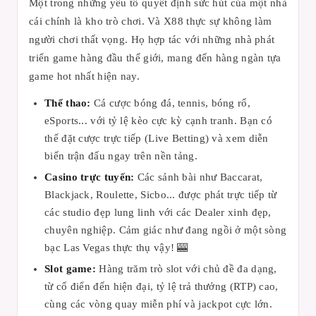
Một trong những yếu tố quyết định sức hút của một nhà
cái chính là kho trò chơi. Và X88 thực sự không làm
người chơi thất vọng. Họ hợp tác với những nhà phát
triển game hàng đầu thế giới, mang đến hàng ngàn tựa
game hot nhất hiện nay.
Thể thao:
Cá cược bóng đá, tennis, bóng rổ,
eSports... với tỷ lệ kèo cực kỳ cạnh tranh. Bạn có
thể đặt cược trực tiếp (Live Betting) và xem diễn
biến trận đấu ngay trên nền tảng.
Casino trực tuyến:
Các sảnh bài như Baccarat,
Blackjack, Roulette, Sicbo... được phát trực tiếp từ
các studio đẹp lung linh với các Dealer xinh đẹp,
chuyên nghiệp. Cảm giác như đang ngồi ở một sòng
bạc Las Vegas thực thụ vậy! 🎰
Slot game:
Hàng trăm trò slot với chủ đề đa dạng,
từ cổ điển đến hiện đại, tỷ lệ trả thưởng (RTP) cao,
cùng các vòng quay miễn phí và jackpot cực lớn.