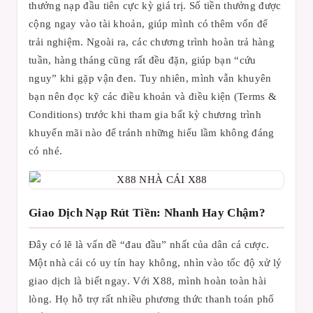
thưởng nạp đầu tiên cực kỳ giá trị. Số tiền thưởng được
cộng ngay vào tài khoản, giúp mình có thêm vốn để
trải nghiệm. Ngoài ra, các chương trình hoàn trả hàng
tuần, hàng tháng cũng rất đều đặn, giúp bạn “cứu
nguy” khi gặp vận đen. Tuy nhiên, mình vẫn khuyên
bạn nên đọc kỹ các điều khoản và điều kiện (Terms &
Conditions) trước khi tham gia bất kỳ chương trình
khuyến mãi nào để tránh những hiểu lầm không đáng
có nhé.
Giao Dịch Nạp Rút Tiền: Nhanh Hay Chậm?
Đây có lẽ là vấn đề “đau đầu” nhất của dân cá cược.
Một nhà cái có uy tín hay không, nhìn vào tốc độ xử lý
giao dịch là biết ngay. Với X88, mình hoàn toàn hài
lòng. Họ hỗ trợ rất nhiều phương thức thanh toán phổ