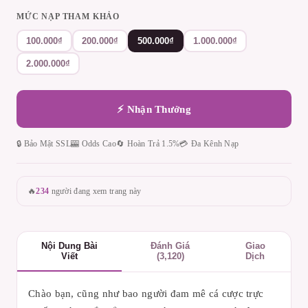
MỨC NẠP THAM KHẢO
100.000₫
200.000₫
500.000₫
1.000.000₫
2.000.000₫
⚡ Nhận Thưởng
🔒 Bảo Mật SSL
🎰 Odds Cao
🔄 Hoàn Trả 1.5%
💳 Đa Kênh Nạp
🔥
234
người đang xem trang này
Nội Dung Bài
Đánh Giá
Giao
Viết
(3,120)
Dịch
Chào bạn, cũng như bao người đam mê cá cược trực