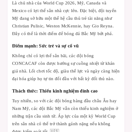
Là chủ nhà của World Cup 2026, Mỹ, Canada và
Mexico có lợi thế sân nhà cực lớn. Đặc biệt, đội tuyển
Mỹ đang sở hữu một thế hệ cầu thủ trẻ tài năng như
Christian Pulisic, Weston McKennie, hay Gio Reyna.
Đây có thể là thời điểm để bóng đá Bắc Mỹ bứt phá.
Điểm mạnh: Sức trẻ và sự cổ vũ
Không chỉ có lợi thế sân bãi, các đội bóng
CONCACAF còn được hưởng sự cuồng nhiệt từ khán
giả nhà. Lối chơi tốc độ, giàu thể lực và ngày càng hiện
đại hóa giúp họ tự tin đối đầu với bất kỳ đối thủ nào.
Thách thức: Thiếu kinh nghiệm đỉnh cao
Tuy nhiên, so với các đội bóng hàng đầu châu Âu hay
Nam Mỹ, các đội Bắc Mỹ vẫn còn thiếu kinh nghiệm ở
những trận cầu sinh tử. Áp lực của một kỳ World Cup
trên sân nhà có thể trở thành gánh nặng nếu không
được kiểm soát tốt. 🇺🇸