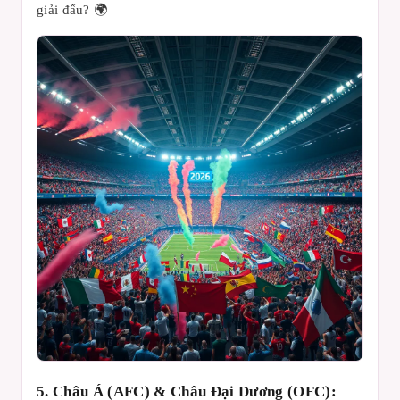
giải đấu? 🌍
5. Châu Á (AFC) & Châu Đại Dương (OFC):