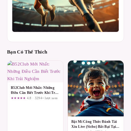
Bạn Có Thể Thích
B52Club Mới Nhất: Những
Điều Cần Biết Trước Khi Trải
Nghiệm
★★★★★
4.8 · 3294+ lượt xem
Bật Mí Công Thức Đánh Tài
Xỉu Live (Sicbo) Bất Bại Tại