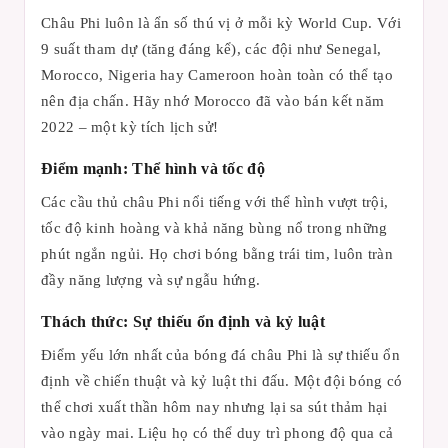
Châu Phi luôn là ẩn số thú vị ở mỗi kỳ World Cup. Với
9 suất tham dự (tăng đáng kể), các đội như Senegal,
Morocco, Nigeria hay Cameroon hoàn toàn có thể tạo
nên địa chấn. Hãy nhớ Morocco đã vào bán kết năm
2022 – một kỳ tích lịch sử!
Điểm mạnh: Thể hình và tốc độ
Các cầu thủ châu Phi nổi tiếng với thể hình vượt trội,
tốc độ kinh hoàng và khả năng bùng nổ trong những
phút ngắn ngủi. Họ chơi bóng bằng trái tim, luôn tràn
đầy năng lượng và sự ngẫu hứng.
Thách thức: Sự thiếu ổn định và kỷ luật
Điểm yếu lớn nhất của bóng đá châu Phi là sự thiếu ổn
định về chiến thuật và kỷ luật thi đấu. Một đội bóng có
thể chơi xuất thần hôm nay nhưng lại sa sút thảm hại
vào ngày mai. Liệu họ có thể duy trì phong độ qua cả