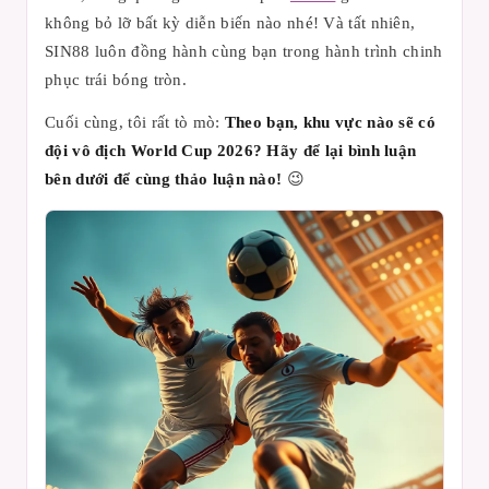
không bỏ lỡ bất kỳ diễn biến nào nhé! Và tất nhiên,
SIN88 luôn đồng hành cùng bạn trong hành trình chinh
phục trái bóng tròn.
Cuối cùng, tôi rất tò mò:
Theo bạn, khu vực nào sẽ có
đội vô địch World Cup 2026? Hãy để lại bình luận
bên dưới để cùng thảo luận nào!
😉