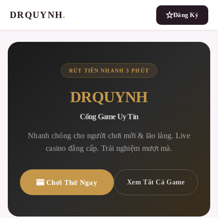
DRQUYNH
.
Đăng Ký
RÚT TIỀN NHANH 3 PHÚT
DRQUYNH
Cổng Game Uy Tín
Nhanh chóng cho người chơi mới & lão làng. Live
casino đẳng cấp. Trải nghiệm mượt mà.
🎰 Chơi Thử Ngay
Xem Tất Cả Game