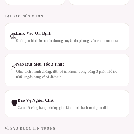
TẠI SAO NÊN CHỌN
Link Vào Ổn Định
🌐
Không lo bị chặn, nhiều đường truyền dự phòng, vào chơi mượt mà.
Nạp Rút Siêu Tốc 3 Phút
⚡
Giao dịch nhanh chóng, tiền về tài khoản trong vòng 3 phút. Hỗ trợ
nhiều ngân hàng và ví điện tử.
Bảo Vệ Người Chơi
🛡
Cam kết công bằng, không gian lận, minh bạch mọi giao dịch.
VÌ SAO ĐƯỢC TIN TƯỞNG