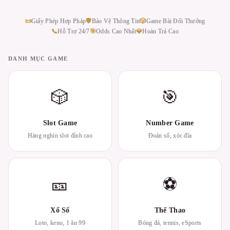
📜
Giấy Phép Hợp Pháp
🛡
Bảo Vệ Thông Tin
🎲
Game Bài Đổi Thưởng
📞
Hỗ Trợ 24/7
🎯
Odds Cao Nhất
💎
Hoàn Trả Cao
DANH MỤC GAME
🎲
🎯
Slot Game
Number Game
Hàng nghìn slot đỉnh cao
Đoán số, xóc đĩa
🎫
⚽
Xổ Số
Thể Thao
Loto, keno, 1 ăn 99
Bóng đá, tennis, eSports