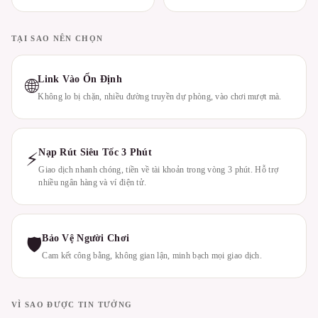
TẠI SAO NÊN CHỌN
Link Vào Ổn Định
🌐
Không lo bị chặn, nhiều đường truyền dự phòng, vào chơi mượt mà.
Nạp Rút Siêu Tốc 3 Phút
⚡
Giao dịch nhanh chóng, tiền về tài khoản trong vòng 3 phút. Hỗ trợ
nhiều ngân hàng và ví điện tử.
Bảo Vệ Người Chơi
🛡
Cam kết công bằng, không gian lận, minh bạch mọi giao dịch.
VÌ SAO ĐƯỢC TIN TƯỞNG