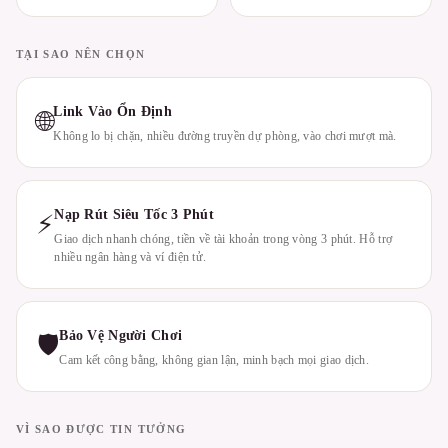
TẠI SAO NÊN CHỌN
Link Vào Ổn Định
🌐
Không lo bị chặn, nhiều đường truyền dự phòng, vào chơi mượt mà.
Nạp Rút Siêu Tốc 3 Phút
⚡
Giao dịch nhanh chóng, tiền về tài khoản trong vòng 3 phút. Hỗ trợ
nhiều ngân hàng và ví điện tử.
Bảo Vệ Người Chơi
🛡
Cam kết công bằng, không gian lận, minh bạch mọi giao dịch.
VÌ SAO ĐƯỢC TIN TƯỞNG