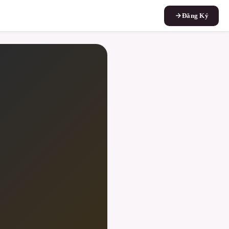
Đăng Ký