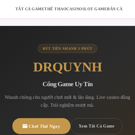
TẤT CẢ GAME
THỂ THAO
CASINO
SLOT GAME
BẮN CÁ
RÚT TIỀN NHANH 3 PHÚT
DRQUYNH
Cổng Game Uy Tín
Nhanh chóng cho người chơi mới & lão làng. Live casino đẳng
cấp. Trải nghiệm mượt mà.
🎰 Chơi Thử Ngay
Xem Tất Cả Game