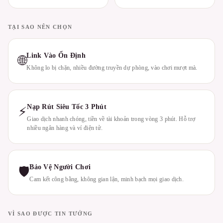
TẠI SAO NÊN CHỌN
Link Vào Ổn Định
🌐
Không lo bị chặn, nhiều đường truyền dự phòng, vào chơi mượt mà.
Nạp Rút Siêu Tốc 3 Phút
⚡
Giao dịch nhanh chóng, tiền về tài khoản trong vòng 3 phút. Hỗ trợ
nhiều ngân hàng và ví điện tử.
Bảo Vệ Người Chơi
🛡
Cam kết công bằng, không gian lận, minh bạch mọi giao dịch.
VÌ SAO ĐƯỢC TIN TƯỞNG