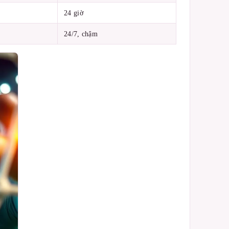
24 giờ
24/7, chậm