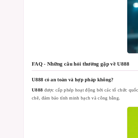
FAQ - Những câu hỏi thường gặp về U888
U888 có an toàn và hợp pháp không?
U888
được cấp phép hoạt động bởi các tổ chức quốc 
chẽ, đảm bảo tính minh bạch và công bằng.