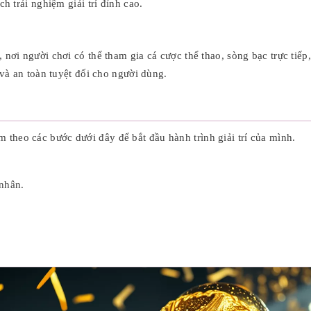
h trải nghiệm giải trí đỉnh cao.
p, nơi người chơi có thể tham gia cá cược thể thao, sòng bạc trực tiế
 và an toàn tuyệt đối cho người dùng.
 theo các bước dưới đây để bắt đầu hành trình giải trí của mình.
 nhân.