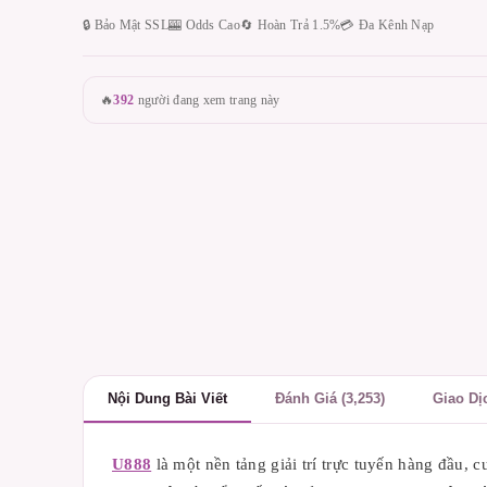
🔒 Bảo Mật SSL
🎰 Odds Cao
🔄 Hoàn Trả 1.5%
💳 Đa Kênh Nạp
🔥
392
người đang xem trang này
Nội Dung Bài Viết
Đánh Giá (3,253)
Giao Dị
U888
là một nền tảng giải trí trực tuyến hàng đầu, c