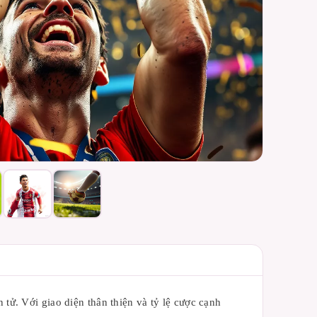
n tử. Với giao diện thân thiện và tỷ lệ cược cạnh