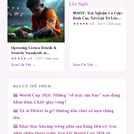
98WIN: Trải Nghiệm Cá Cược
Đỉnh Cao, Nơi Giải Trí Lên
Ngôi
★★★★★
4.8 · 3211+ lượt xem
Operating License Details &
Security Standards at
vnd88edu.com – A Real User’s
★★★★★
4.8 · 2727+ lượt xem
Perspective
Xem Chi Tiết →
Xem Chi Tiết →
BẠN CÓ THỂ THÍCH
🎰
World Cup 2026: Những "cỗ máy săn bàn" nào đang
khao khát Chiếc giày vàng?
🎰
Xổ số 88vbet là gì? Hướng dẫn chơi và mẹo thắng
lớn
🎰
Khai thác khoảng trống phía sau hàng tiền vệ: Góc
nhìn chiến thuật trước bán kết World Cup 2026 từ