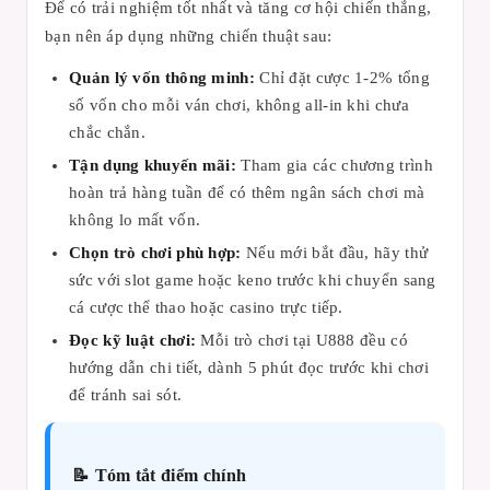
Để có trải nghiệm tốt nhất và tăng cơ hội chiến thắng,
bạn nên áp dụng những chiến thuật sau:
Quản lý vốn thông minh:
Chỉ đặt cược 1-2% tổng
số vốn cho mỗi ván chơi, không all-in khi chưa
chắc chắn.
Tận dụng khuyến mãi:
Tham gia các chương trình
hoàn trả hàng tuần để có thêm ngân sách chơi mà
không lo mất vốn.
Chọn trò chơi phù hợp:
Nếu mới bắt đầu, hãy thử
sức với slot game hoặc keno trước khi chuyển sang
cá cược thể thao hoặc casino trực tiếp.
Đọc kỹ luật chơi:
Mỗi trò chơi tại U888 đều có
hướng dẫn chi tiết, dành 5 phút đọc trước khi chơi
để tránh sai sót.
📝 Tóm tắt điểm chính