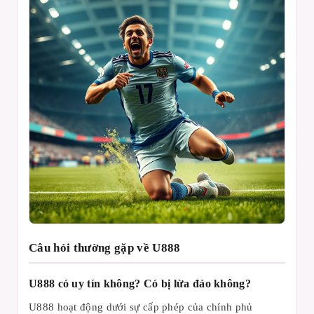
Câu hỏi thường gặp về U888
U888 có uy tín không? Có bị lừa đảo không?
U888 hoạt động dưới sự cấp phép của chính phủ