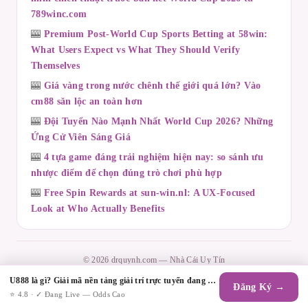
789winc.com
🎰
Premium Post-World Cup Sports Betting at 58win:
What Users Expect vs What They Should Verify
Themselves
🎰
Giá vàng trong nước chênh thế giới quá lớn? Vào
cm88 săn lộc an toàn hơn
🎰
Đội Tuyển Nào Mạnh Nhất World Cup 2026? Những
Ứng Cử Viên Sáng Giá
🎰
4 tựa game đáng trải nghiệm hiện nay: so sánh ưu
nhược điểm để chọn đúng trò chơi phù hợp
🎰
Free Spin Rewards at sun-win.nl: A UX-Focused
Look at Who Actually Benefits
© 2026 drquynh.com — Nhà Cái Uy Tín
Contact
·
Chính Sách Giao Dịch
·
Chính Sách Hoàn Trả
·
Chính Sách Bảo Mật
U888 là gì? Giải mã nền tảng giải trí trực tuyến đang gây sốt
Đăng Ký →
·
Điều Khoản Dịch Vụ
·
Tra Cứu Vé
·
Tất Cả Game
·
Sitemap
⭐ 4.8 · ✓ Đang Live — Odds Cao