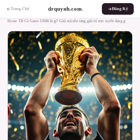
drquynh.com
.
Trang Chủ
Đăng Ký
Home
›
Tất Cả Game
›
U888 là gì? Giải mã nền tảng giải trí trực tuyến đang g