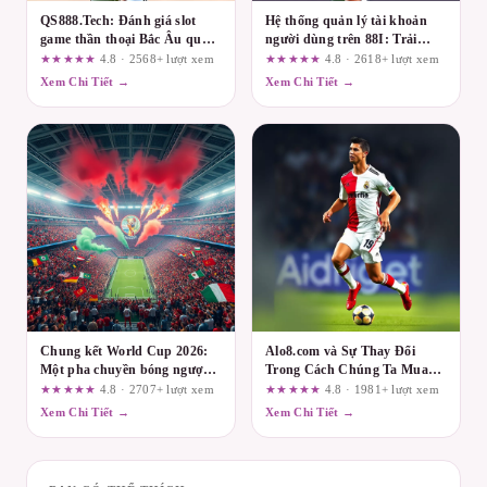
QS888.Tech: Đánh giá slot
Hệ thống quản lý tài khoản
game thần thoại Bắc Âu qua
người dùng trên 88I: Trải
lăng kính minh bạch và quản
nghiệm từ A-Z cho người chơi
★★★★★
4.8 · 2568+ lượt xem
★★★★★
4.8 · 2618+ lượt xem
lý rủi ro
Xem Chi Tiết →
Xem Chi Tiết →
Chung kết World Cup 2026:
Alo8.com và Sự Thay Đổi
Một pha chuyền bóng ngược
Trong Cách Chúng Ta Mua
có thể thay đổi lịch sử và bài
Sắm Trực Tuyến
★★★★★
4.8 · 2707+ lượt xem
★★★★★
4.8 · 1981+ lượt xem
học từ sân chơi uy tín
Xem Chi Tiết →
Xem Chi Tiết →