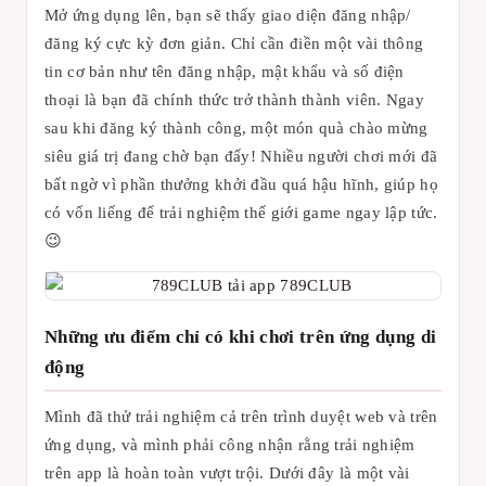
Mở ứng dụng lên, bạn sẽ thấy giao diện đăng nhập/
đăng ký cực kỳ đơn giản. Chỉ cần điền một vài thông
tin cơ bản như tên đăng nhập, mật khẩu và số điện
thoại là bạn đã chính thức trở thành thành viên. Ngay
sau khi đăng ký thành công, một món quà chào mừng
siêu giá trị đang chờ bạn đấy! Nhiều người chơi mới đã
bất ngờ vì phần thưởng khởi đầu quá hậu hĩnh, giúp họ
có vốn liếng để trải nghiệm thế giới game ngay lập tức.
😉
Những ưu điểm chỉ có khi chơi trên ứng dụng di
động
Mình đã thử trải nghiệm cả trên trình duyệt web và trên
ứng dụng, và mình phải công nhận rằng trải nghiệm
trên app là hoàn toàn vượt trội. Dưới đây là một vài