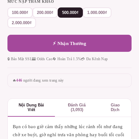
MỨC NẠP THAM KHẢO
100.000₫
200.000₫
500.000₫
1.000.000₫
2.000.000₫
⚡ Nhận Thưởng
🔒 Bảo Mật SSL
🎰 Odds Cao
🔄 Hoàn Trả 1.5%
💳 Đa Kênh Nạp
🔥
446
người đang xem trang này
Nội Dung Bài
Đánh Giá
Giao
Viết
(3,093)
Dịch
Bạn có bao giờ cảm thấy những lúc rảnh rỗi như đang
chờ xe buýt, giờ nghỉ trưa văn phòng hay buổi tối cuối