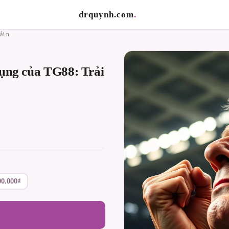
drquynh.com
.
ải n
dụng của TG88: Trải
00.000₫