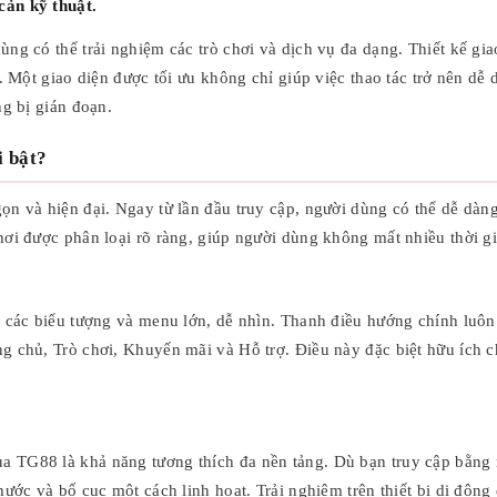
cản kỹ thuật.
 dùng có thể trải nghiệm các trò chơi và dịch vụ đa dạng. Thiết kế g
g. Một giao diện được tối ưu không chỉ giúp việc thao tác trở nên dễ
ng bị gián đoạn.
i bật?
ọn và hiện đại. Ngay từ lần đầu truy cập, người dùng có thể dễ dà
hơi được phân loại rõ ràng, giúp người dùng không mất nhiều thời g
i các biểu tượng và menu lớn, dễ nhìn. Thanh điều hướng chính luô
g chủ, Trò chơi, Khuyến mãi và Hỗ trợ. Điều này đặc biệt hữu ích 
 TG88 là khả năng tương thích đa nền tảng. Dù bạn truy cập bằng m
ước và bố cục một cách linh hoạt. Trải nghiệm trên thiết bị di động