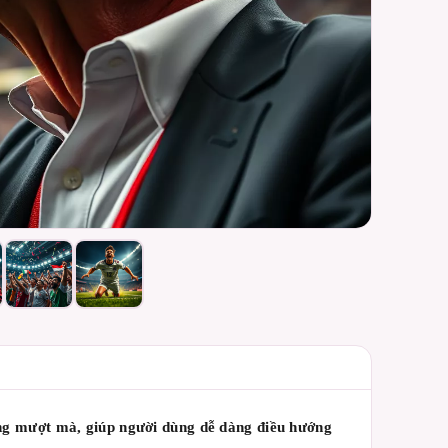
dụng mượt mà, giúp người dùng dễ dàng điều hướng