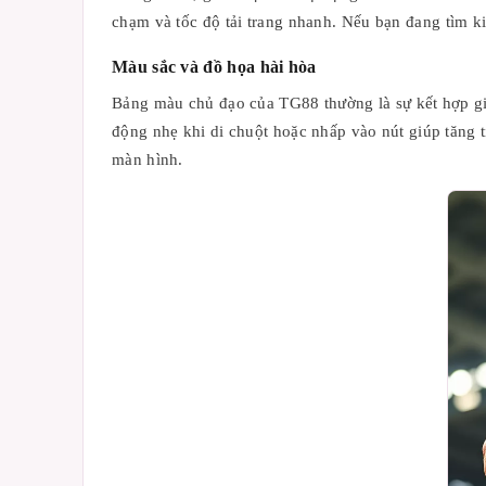
chạm và tốc độ tải trang nhanh. Nếu bạn đang tìm k
Màu sắc và đồ họa hài hòa
Bảng màu chủ đạo của TG88 thường là sự kết hợp gi
động nhẹ khi di chuột hoặc nhấp vào nút giúp tăng 
màn hình.