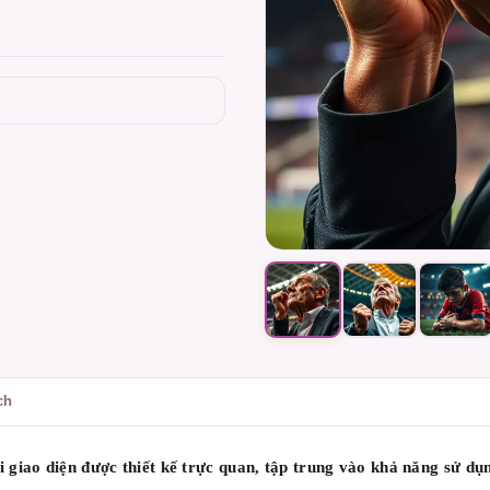
ch
i giao diện được thiết kế trực quan, tập trung vào khả năng sử 