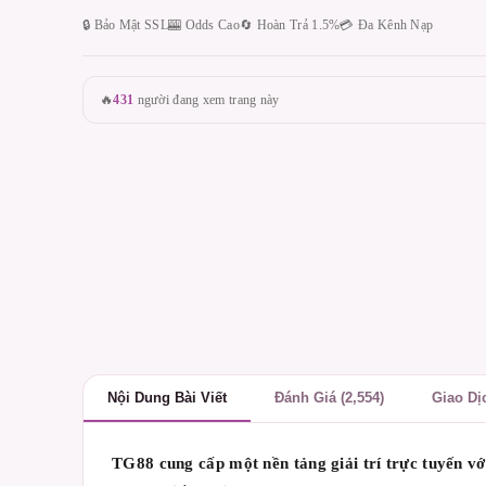
🔒 Bảo Mật SSL
🎰 Odds Cao
🔄 Hoàn Trả 1.5%
💳 Đa Kênh Nạp
🔥
431
người đang xem trang này
Nội Dung Bài Viết
Đánh Giá (2,554)
Giao Dị
TG88 cung cấp một nền tảng giải trí trực tuyến vớ