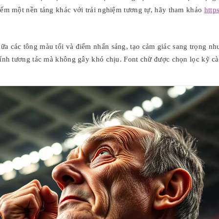
iếm một nền tảng khác với trải nghiệm tương tự, hãy tham khảo
http
ữa các tông màu tối và điểm nhấn sáng, tạo cảm giác sang trọng n
tính tương tác mà không gây khó chịu. Font chữ được chọn lọc kỹ cà