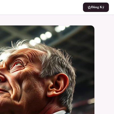
Đăng Ký