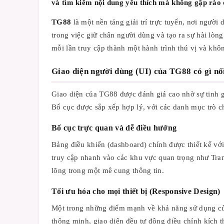
và tìm kiếm nội dung yêu thích mà không gặp rào 
TG88
là một nền tảng giải trí trực tuyến, nơi người
trong việc giữ chân người dùng và tạo ra sự hài lòn
mỗi lần truy cập thành một hành trình thú vị và khô
Giao diện người dùng (UI) của TG88 có gì nổ
Giao diện của TG88 được đánh giá cao nhờ sự tinh g
Bố cục được sắp xếp hợp lý, với các danh mục trò c
Bố cục trực quan và dễ điều hướng
Bảng điều khiển (dashboard) chính được thiết kế vớ
truy cập nhanh vào các khu vực quan trọng như Tran
lõng trong một mê cung thông tin.
Tối ưu hóa cho mọi thiết bị (Responsive Design)
Một trong những điểm mạnh về khả năng sử dụng của
thông minh, giao diện đều tự động điều chỉnh kích th