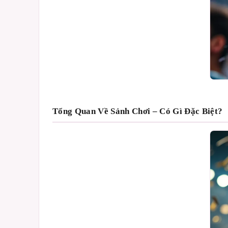
Tổng Quan Về Sảnh Chơi – Có Gì Đặc Biệt?