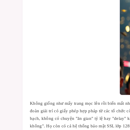
Không giống như mấy trang mọc lên rồi biến mất nh
đoàn giải trí có giấy phép hợp pháp từ các tổ chức 
bạch, không có chuyện "ăn gian" tỷ lệ hay "delay" 
không". Họ còn có cả hệ thống bảo mật SSL lớp 128 