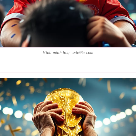
Hình minh hoạ: sv666a.com