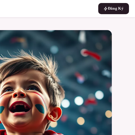
Đăng Ký