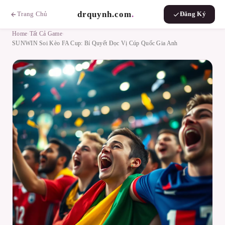
drquynh.com
.
Trang Chủ
Đăng Ký
Home
›
Tất Cả Game
›
SUNWIN Soi Kèo FA Cup: Bí Quyết Đọc Vị Cúp Quốc Gia Anh