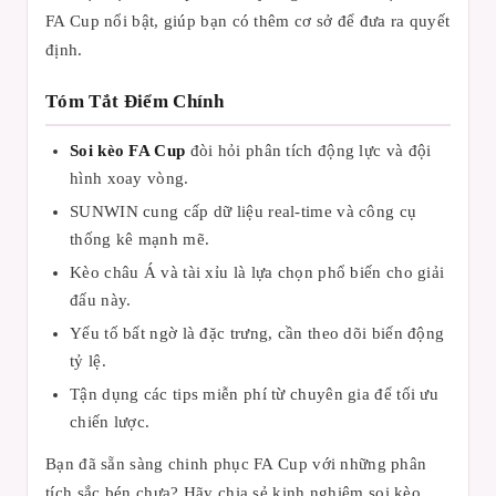
FA Cup nổi bật, giúp bạn có thêm cơ sở để đưa ra quyết
định.
Tóm Tắt Điểm Chính
Soi kèo FA Cup
đòi hỏi phân tích động lực và đội
hình xoay vòng.
SUNWIN cung cấp dữ liệu real-time và công cụ
thống kê mạnh mẽ.
Kèo châu Á và tài xỉu là lựa chọn phổ biến cho giải
đấu này.
Yếu tố bất ngờ là đặc trưng, cần theo dõi biến động
tỷ lệ.
Tận dụng các tips miễn phí từ chuyên gia để tối ưu
chiến lược.
Bạn đã sẵn sàng chinh phục FA Cup với những phân
tích sắc bén chưa? Hãy chia sẻ kinh nghiệm soi kèo