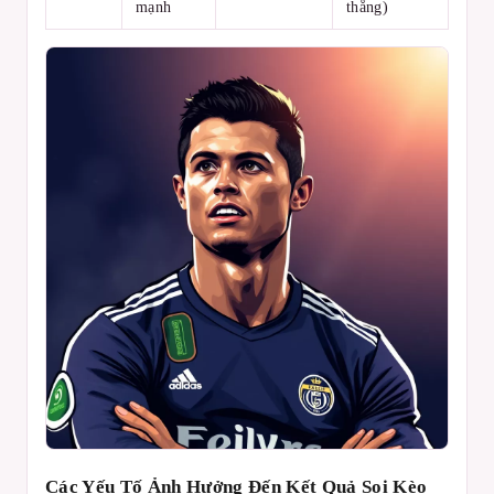
mạnh
thẳng)
Các Yếu Tố Ảnh Hưởng Đến Kết Quả Soi Kèo