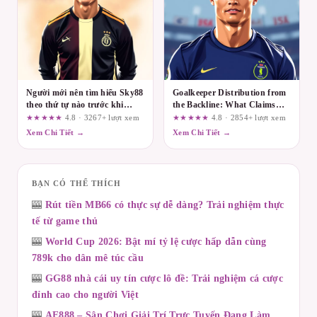
Người mới nên tìm hiểu Sky88
Goalkeeper Distribution from
theo thứ tự nào trước khi
the Backline: What Claims
đăng ký?
Hold Up Under a UX Review
★★★★★
4.8 · 3267+ lượt xem
★★★★★
4.8 · 2854+ lượt xem
Xem Chi Tiết →
Xem Chi Tiết →
BẠN CÓ THỂ THÍCH
🎰
Rút tiền MB66 có thực sự dễ dàng? Trải nghiệm thực
tế từ game thủ
🎰
World Cup 2026: Bật mí tỷ lệ cược hấp dẫn cùng
789k cho dân mê túc cầu
🎰
GG88 nhà cái uy tín cược lô đề: Trải nghiệm cá cược
đỉnh cao cho người Việt
🎰
AE888 – Sân Chơi Giải Trí Trực Tuyến Đang Làm