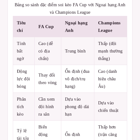
Bảng so sánh đặc điểm soi kèo FA Cup với Ngoại hạng Anh
và Champions League
Tiêu
Ngoại hạng
Champions
FA Cup
chí
Anh
League
Tính
Cao (dễ
Thấp (đội
bất
có địa
Trung bình
mạnh thường
ngờ
chấn)
thắng)
Động
Ổn định (đua
Cao (danh
Thay đổi
lực đội
vô địch/trụ
hiệu châu
theo vòng
bóng
hạng)
Âu)
Phân
Cần xem
Dựa vào
Dựa vào
tích
đội hình
phong độ dài
chiến thuật
kèo
ra sân
hạn
Biến
Thấp hơn
Tỷ lệ
động
Ổn định
(trận căng
tài xỉu