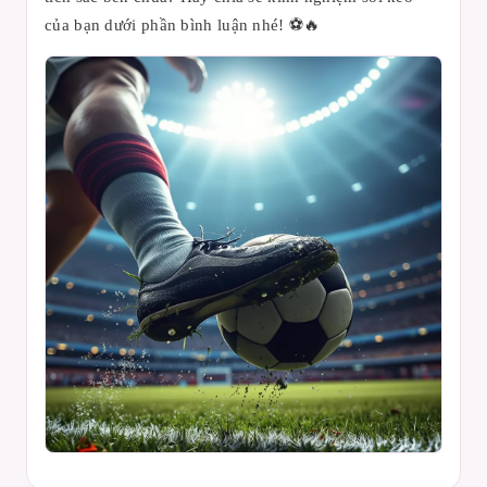
của bạn dưới phần bình luận nhé! ⚽🔥