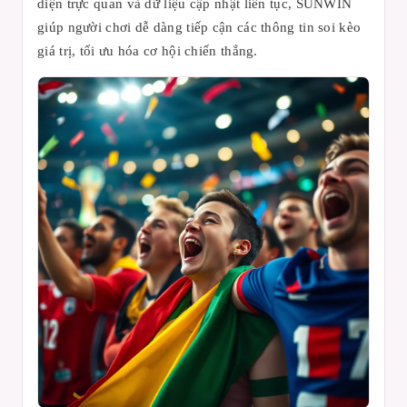
diện trực quan và dữ liệu cập nhật liên tục, SUNWIN
giúp người chơi dễ dàng tiếp cận các thông tin soi kèo
giá trị, tối ưu hóa cơ hội chiến thắng.