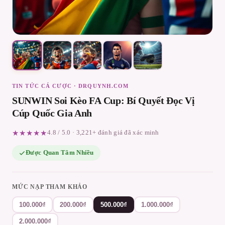
TIN TỨC CÁ CƯỢC · DRQUYNH.COM
SUNWIN Soi Kèo FA Cup: Bí Quyết Đọc Vị
Cúp Quốc Gia Anh
★★★★★
4.8 / 5.0 · 3,221+ đánh giá đã xác minh
Được Quan Tâm Nhiều
MỨC NẠP THAM KHẢO
100.000₫
200.000₫
500.000₫
1.000.000₫
2.000.000₫