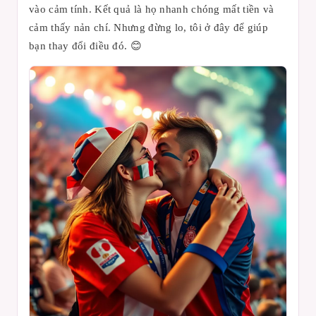
vào cảm tính. Kết quả là họ nhanh chóng mất tiền và
cảm thấy nản chí. Nhưng đừng lo, tôi ở đây để giúp
bạn thay đổi điều đó. 😊