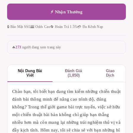
⚡ Nhận Thưởng
🔒 Bảo Mật SSL
🎰 Odds Cao
🔄 Hoàn Trả 1.5%
💳 Đa Kênh Nạp
🔥
273
người đang xem trang này
Nội Dung Bài
Đánh Giá
Giao
Viết
(1,850)
Dịch
Chào bạn, tôi biết bạn đang tìm kiếm những chiến thuật
đánh bài thông minh để nâng cao trình độ, đúng
không? Trong thế giới game bài trực tuyến, việc sở hữu
một chiến thuật bài bản không chỉ giúp bạn thắng
nhiều hơn mà còn mang lại những trải nghiệm thú vị và
đầy kịch tính. Hôm nay, tôi sẽ chia sẻ với bạn những bí