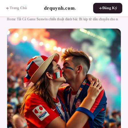
drquynh.com
.
Trang Chủ
Đăng Ký
Home
›
Tất Cả Game
›
Sunwin chiến thuật đánh bài: Bí kíp từ dân chuyên cho n