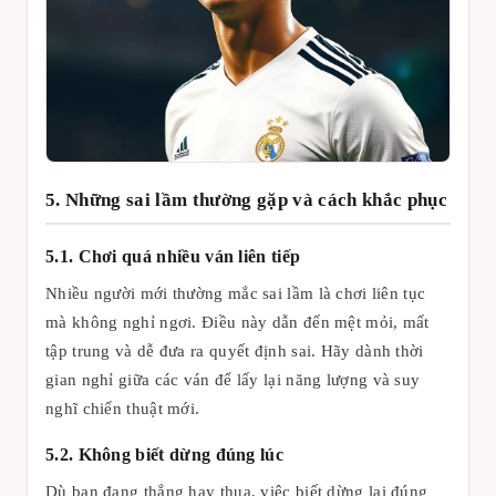
5. Những sai lầm thường gặp và cách khắc phục
5.1. Chơi quá nhiều ván liên tiếp
Nhiều người mới thường mắc sai lầm là chơi liên tục
mà không nghỉ ngơi. Điều này dẫn đến mệt mỏi, mất
tập trung và dễ đưa ra quyết định sai. Hãy dành thời
gian nghỉ giữa các ván để lấy lại năng lượng và suy
nghĩ chiến thuật mới.
5.2. Không biết dừng đúng lúc
Dù bạn đang thắng hay thua, việc biết dừng lại đúng