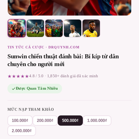
TIN TỨC CÁ CƯỢC · DRQUYNH.COM
Sunwin chiến thuật đánh bài: Bí kíp từ dân
chuyên cho người mới
★★★★★
4.8 / 5.0 · 1,850+ đánh giá đã xác minh
Được Quan Tâm Nhiều
MỨC NẠP THAM KHẢO
100.000₫
200.000₫
500.000₫
1.000.000₫
2.000.000₫