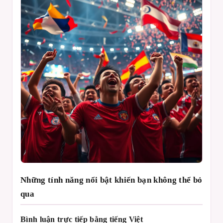
Những tính năng nổi bật khiến bạn không thể bỏ
qua
Bình luận trực tiếp bằng tiếng Việt