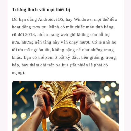
Tương thích với mọi thiết bị
Dù bạn dùng Android, iOS, hay Windows, mọi thứ đều
hoạt động trơn tru. Mình có một chiếc máy tính bảng
cũ đời 2018, nhiều trang web giờ không còn hỗ trợ
nữa, nhưng nền tảng này vẫn chạy mượt. Có lẽ nhờ họ
tối ưu mã nguồn tốt, không nặng nề như những trang
khác. Bạn có thể xem ở bất kỳ đâu: trên giường, trong
bếp, hay thậm chí trên xe bus (tất nhiên là phải có
mạng).