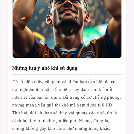
Những lưu ý nhỏ khi sử dụng
Dù tốt đến mấy, cũng có vài điểm bạn cần biết để có
trải nghiệm tốt nhất. Đầu tiên, hãy đảm bảo kết nối
internet của bạn ổn định. Dù trang có cơ chế dự phòng,
nhưng mạng yếu quá thì khó mà xem được full HD.
Thứ hai, đôi khi bạn sẽ thấy vài quảng cáo nhỏ, đó là
cách họ duy trì dịch vụ miễn phí. Nhưng đừng lo,
chúng không gây khó chịu như những trang khác.