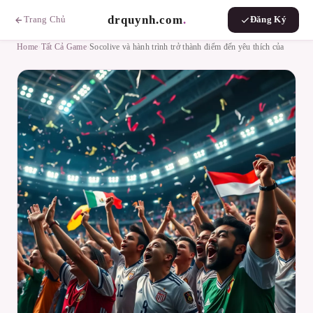
drquynh.com
.
Trang Chủ
Đăng Ký
Home
›
Tất Cả Game
›
Socolive và hành trình trở thành điểm đến yêu thích của