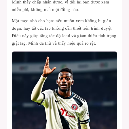
Mình thấy chấp nhận được, vì đổi lại bạn được xem
miễn phí, không mất một đồng nào.
Một mẹo nhỏ cho bạn: nếu muốn xem không bị gián
đoạn, hãy tắt các tab không cần thiết trên trình duyệt.
Điều này giúp tăng tốc độ load và giảm thiểu tình trạng
giật lag. Mình đã thử và thấy hiệu quả rõ rệt.