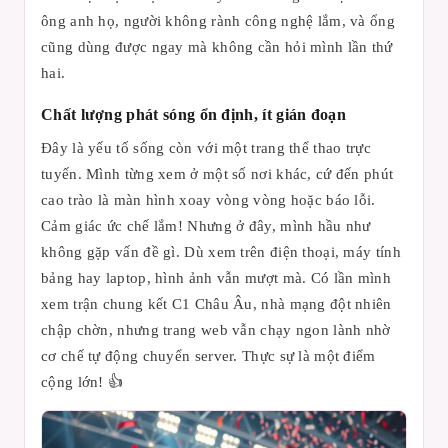
ông anh họ, người không rành công nghệ lắm, và ổng
cũng dùng được ngay mà không cần hỏi mình lần thứ
hai.
Chất lượng phát sóng ổn định, ít gián đoạn
Đây là yếu tố sống còn với một trang thể thao trực
tuyến. Mình từng xem ở một số nơi khác, cứ đến phút
cao trào là màn hình xoay vòng vòng hoặc báo lỗi.
Cảm giác ức chế lắm! Nhưng ở đây, mình hầu như
không gặp vấn đề gì. Dù xem trên điện thoại, máy tính
bảng hay laptop, hình ảnh vẫn mượt mà. Có lần mình
xem trận chung kết C1 Châu Âu, nhà mạng đột nhiên
chập chờn, nhưng trang web vẫn chạy ngon lành nhờ
cơ chế tự động chuyển server. Thực sự là một điểm
cộng lớn! 👍