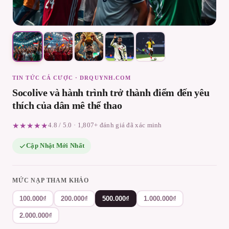
TIN TỨC CÁ CƯỢC · DRQUYNH.COM
Socolive và hành trình trở thành điểm đến yêu
thích của dân mê thể thao
★★★★★
4.8 / 5.0 · 1,807+ đánh giá đã xác minh
Cập Nhật Mới Nhất
MỨC NẠP THAM KHẢO
100.000₫
200.000₫
500.000₫
1.000.000₫
2.000.000₫