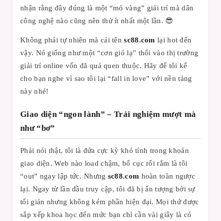
nhận rằng đây đúng là một “mỏ vàng” giải trí mà dân
công nghệ nào cũng nên thử ít nhất một lần. 😎
Không phải tự nhiên mà cái tên
sc88.com
lại hot đến
vậy. Nó giống như một “cơn gió lạ” thổi vào thị trường
giải trí online vốn đã quá quen thuộc. Hãy để tôi kể
cho bạn nghe vì sao tôi lại “fall in love” với nền tảng
này nhé!
Giao diện “ngon lành” – Trải nghiệm mượt mà
như “bơ”
Phải nói thật, tôi là đứa cực kỳ khó tính trong khoản
giao diện. Web nào load chậm, bố cục rối rắm là tôi
“out” ngay lập tức. Nhưng
sc88.com
hoàn toàn ngược
lại. Ngay từ lần đầu truy cập, tôi đã bị ấn tượng bởi sự
tối giản nhưng không kém phần hiện đại. Mọi thứ được
sắp xếp khoa học đến mức bạn chỉ cần vài giây là có