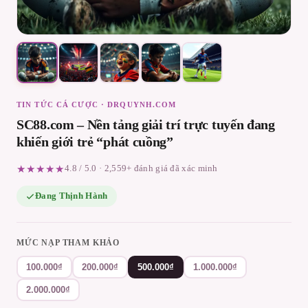
TIN TỨC CÁ CƯỢC · DRQUYNH.COM
SC88.com – Nền tảng giải trí trực tuyến đang
khiến giới trẻ “phát cuồng”
★★★★★
4.8 / 5.0 · 2,559+ đánh giá đã xác minh
Đang Thịnh Hành
MỨC NẠP THAM KHẢO
100.000₫
200.000₫
500.000₫
1.000.000₫
2.000.000₫