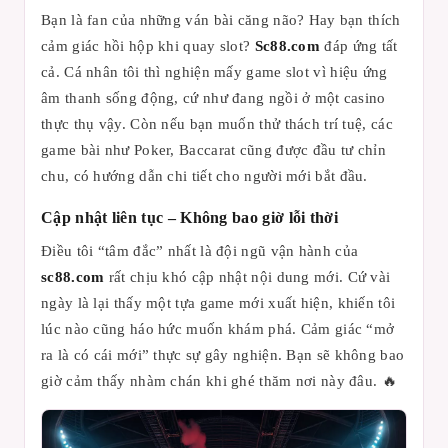
Bạn là fan của những ván bài căng não? Hay bạn thích
cảm giác hồi hộp khi quay slot?
Sc88.com
đáp ứng tất
cả. Cá nhân tôi thì nghiện mấy game slot vì hiệu ứng
âm thanh sống động, cứ như đang ngồi ở một casino
thực thụ vậy. Còn nếu bạn muốn thử thách trí tuệ, các
game bài như Poker, Baccarat cũng được đầu tư chỉn
chu, có hướng dẫn chi tiết cho người mới bắt đầu.
Cập nhật liên tục – Không bao giờ lỗi thời
Điều tôi “tâm đắc” nhất là đội ngũ vận hành của
sc88.com
rất chịu khó cập nhật nội dung mới. Cứ vài
ngày là lại thấy một tựa game mới xuất hiện, khiến tôi
lúc nào cũng háo hức muốn khám phá. Cảm giác “mở
ra là có cái mới” thực sự gây nghiện. Bạn sẽ không bao
giờ cảm thấy nhàm chán khi ghé thăm nơi này đâu. 🔥