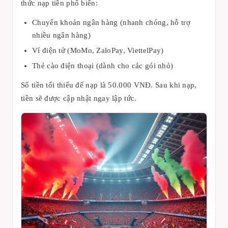
thức nạp tiền phổ biến:
Chuyển khoản ngân hàng (nhanh chóng, hỗ trợ
nhiều ngân hàng)
Ví điện tử (MoMo, ZaloPay, ViettelPay)
Thẻ cào điện thoại (dành cho các gói nhỏ)
Số tiền tối thiểu để nạp là 50.000 VNĐ. Sau khi nạp,
tiền sẽ được cập nhật ngay lập tức.