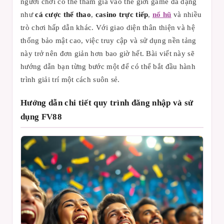
người chơi có thể tham gia vào thế giới game đa dạng
như
cá cược thể thao
,
casino trực tiếp
,
nổ hũ
và nhiều
trò chơi hấp dẫn khác. Với giao diện thân thiện và hệ
thống bảo mật cao, việc truy cập và sử dụng nền tảng
này trở nên đơn giản hơn bao giờ hết. Bài viết này sẽ
hướng dẫn bạn từng bước một để có thể bắt đầu hành
trình giải trí một cách suôn sẻ.
Hướng dẫn chi tiết quy trình đăng nhập và sử
dụng FV88