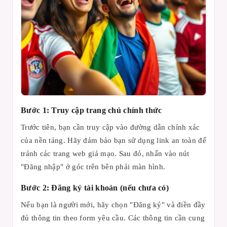
Bước 1: Truy cập trang chủ chính thức
Trước tiên, bạn cần truy cập vào đường dẫn chính xác
của nền tảng. Hãy đảm bảo bạn sử dụng link an toàn để
tránh các trang web giả mạo. Sau đó, nhấn vào nút
"Đăng nhập" ở góc trên bên phải màn hình.
Bước 2: Đăng ký tài khoản (nếu chưa có)
Nếu bạn là người mới, hãy chọn "Đăng ký" và điền đầy
đủ thông tin theo form yêu cầu. Các thông tin cần cung