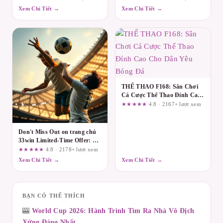
by Player Type
Xem Chi Tiết →
Xem Chi Tiết →
THỂ THAO F168: Sân Chơi
Cá Cược Thể Thao Đỉnh Cao
Cho Dân Yêu Bóng Đá
★★★★★
4.8 · 2167+ lượt xem
Don't Miss Out on trang chủ
33win Limited-Time Offer: A
Risk Advisor's Honest Review
★★★★★
4.8 · 2178+ lượt xem
Xem Chi Tiết →
Xem Chi Tiết →
BẠN CÓ THỂ THÍCH
🎰
World Cup 2026: Hành Trình Tìm Ra Nhà Vô Địch
Xứng Đáng Nhất