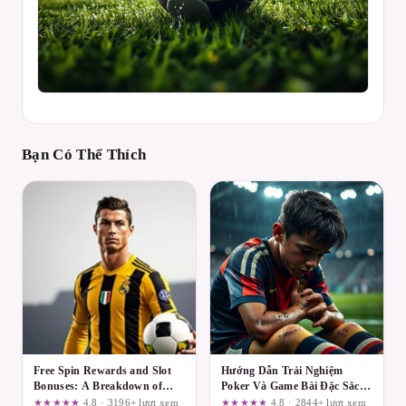
Bạn Có Thể Thích
Free Spin Rewards and Slot
Hướng Dẫn Trải Nghiệm
Bonuses: A Breakdown of
Poker Và Game Bài Đặc Sắc
What sunwin99.co.com Offers
Tại ao88.bid
★★★★★
4.8 · 3196+ lượt xem
★★★★★
4.8 · 2844+ lượt xem