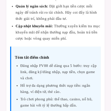
Quản lý ngân sách:
Đặt giới hạn tiền cược mỗi
ngày để tránh rủi ro tài chính. Hãy coi đây là hình
thức giải trí, không phải đầu tư.
Cập nhật khuyến mãi:
Thường xuyên kiểm tra mục
khuyến mãi để nhận thưởng nạp đầu, hoàn trả tiền
cược hoặc vòng quay miễn phí.
Tóm tắt điểm chính
Đăng nhập FV88 dễ dàng qua 5 bước: truy cập
link, đăng ký/đăng nhập, nạp tiền, chọn game
và chơi.
Hỗ trợ đa dạng phương thức nạp tiền: ngân
hàng, ví điện tử, thẻ cào.
Trò chơi phong phú: thể thao, casino, nổ hũ,
game bài với tỷ lệ thưởng hấp dẫn.