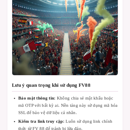
Lưu ý quan trọng khi sử dụng FV88
Bảo mật thông tin:
Không chia sẻ mật khẩu hoặc
mã OTP với bất kỳ ai. Nền tảng này sử dụng mã hóa
SSL để bảo vệ dữ liệu cá nhân.
Kiểm tra link truy cập:
Luôn sử dụng link chính
thức từ FV 88 để tránh bị lừa đảo.