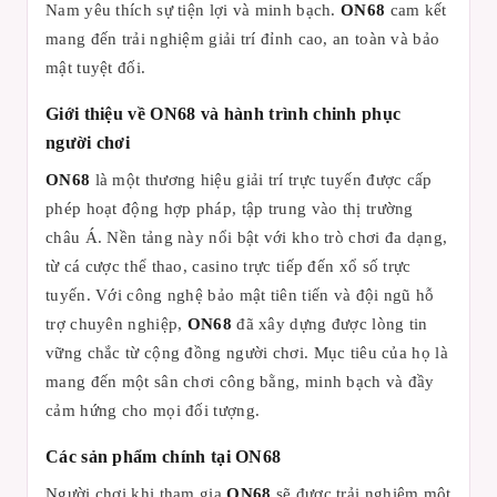
Nam yêu thích sự tiện lợi và minh bạch.
ON68
cam kết
mang đến trải nghiệm giải trí đỉnh cao, an toàn và bảo
mật tuyệt đối.
Giới thiệu về ON68 và hành trình chinh phục
người chơi
ON68
là một thương hiệu giải trí trực tuyến được cấp
phép hoạt động hợp pháp, tập trung vào thị trường
châu Á. Nền tảng này nổi bật với kho trò chơi đa dạng,
từ cá cược thể thao, casino trực tiếp đến xổ số trực
tuyến. Với công nghệ bảo mật tiên tiến và đội ngũ hỗ
trợ chuyên nghiệp,
ON68
đã xây dựng được lòng tin
vững chắc từ cộng đồng người chơi. Mục tiêu của họ là
mang đến một sân chơi công bằng, minh bạch và đầy
cảm hứng cho mọi đối tượng.
Các sản phẩm chính tại ON68
Người chơi khi tham gia
ON68
sẽ được trải nghiệm một