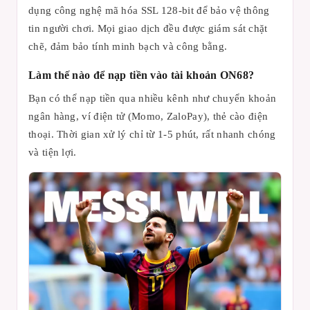
dụng công nghệ mã hóa SSL 128-bit để bảo vệ thông
tin người chơi. Mọi giao dịch đều được giám sát chặt
chẽ, đảm bảo tính minh bạch và công bằng.
Làm thế nào để nạp tiền vào tài khoản ON68?
Bạn có thể nạp tiền qua nhiều kênh như chuyển khoản
ngân hàng, ví điện tử (Momo, ZaloPay), thẻ cào điện
thoại. Thời gian xử lý chỉ từ 1-5 phút, rất nhanh chóng
và tiện lợi.