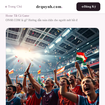
drquynh.com
.
Trang Chủ
Đăng Ký
Home
›
Tất Cả Game
›
ON68.COM là gì? Hướng dẫn toàn diện cho người mới bắt đ