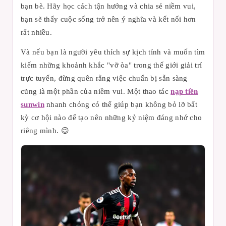
bạn bè. Hãy học cách tận hưởng và chia sẻ niềm vui,
bạn sẽ thấy cuộc sống trở nên ý nghĩa và kết nối hơn
rất nhiều.
Và nếu bạn là người yêu thích sự kịch tính và muốn tìm
kiếm những khoảnh khắc "vỡ òa" trong thế giới giải trí
trực tuyến, đừng quên rằng việc chuẩn bị sẵn sàng
cũng là một phần của niềm vui. Một thao tác
nạp tiền
sunwin
nhanh chóng có thể giúp bạn không bỏ lỡ bất
kỳ cơ hội nào để tạo nên những kỷ niệm đáng nhớ cho
riêng mình. 😉