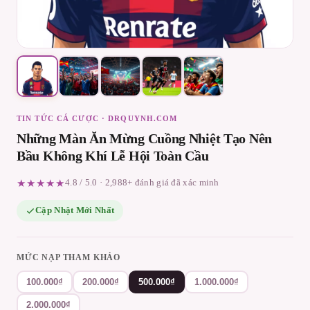
TIN TỨC CÁ CƯỢC · DRQUYNH.COM
Những Màn Ăn Mừng Cuồng Nhiệt Tạo Nên
Bầu Không Khí Lễ Hội Toàn Cầu
★★★★★
4.8 / 5.0 · 2,988+ đánh giá đã xác minh
Cập Nhật Mới Nhất
MỨC NẠP THAM KHẢO
100.000₫
200.000₫
500.000₫
1.000.000₫
2.000.000₫