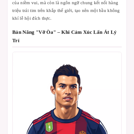
của niềm vui, mà còn là ngôn ngữ chung kết nối hàng
triệu trái tim trên khắp thế giới, tạo nên một bầu không
khí lễ hội đích thực.
Bản Năng "Vỡ Òa" – Khi Cảm Xúc Lấn Át Lý
Trí