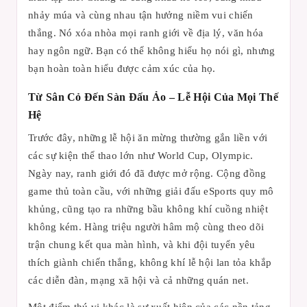
nhảy múa và cùng nhau tận hưởng niềm vui chiến
thắng. Nó xóa nhòa mọi ranh giới về địa lý, văn hóa
hay ngôn ngữ. Bạn có thể không hiểu họ nói gì, nhưng
bạn hoàn toàn hiểu được cảm xúc của họ.
Từ Sân Cỏ Đến Sàn Đấu Ảo – Lễ Hội Của Mọi Thế
Hệ
Trước đây, những lễ hội ăn mừng thường gắn liền với
các sự kiện thể thao lớn như World Cup, Olympic.
Ngày nay, ranh giới đó đã được mở rộng. Cộng đồng
game thủ toàn cầu, với những giải đấu eSports quy mô
khủng, cũng tạo ra những bầu không khí cuồng nhiệt
không kém. Hàng triệu người hâm mộ cùng theo dõi
trận chung kết qua màn hình, và khi đội tuyển yêu
thích giành chiến thắng, không khí lễ hội lan tỏa khắp
các diễn đàn, mạng xã hội và cả những quán net.
Một điểm thú vị khác là sự xuất hiện của các nền tảng