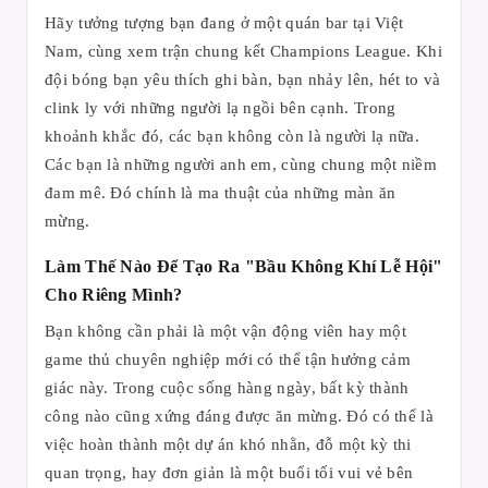
Hãy tưởng tượng bạn đang ở một quán bar tại Việt
Nam, cùng xem trận chung kết Champions League. Khi
đội bóng bạn yêu thích ghi bàn, bạn nhảy lên, hét to và
clink ly với những người lạ ngồi bên cạnh. Trong
khoảnh khắc đó, các bạn không còn là người lạ nữa.
Các bạn là những người anh em, cùng chung một niềm
đam mê. Đó chính là ma thuật của những màn ăn
mừng.
Làm Thế Nào Để Tạo Ra "Bầu Không Khí Lễ Hội"
Cho Riêng Mình?
Bạn không cần phải là một vận động viên hay một
game thủ chuyên nghiệp mới có thể tận hưởng cảm
giác này. Trong cuộc sống hàng ngày, bất kỳ thành
công nào cũng xứng đáng được ăn mừng. Đó có thể là
việc hoàn thành một dự án khó nhằn, đỗ một kỳ thi
quan trọng, hay đơn giản là một buổi tối vui vẻ bên