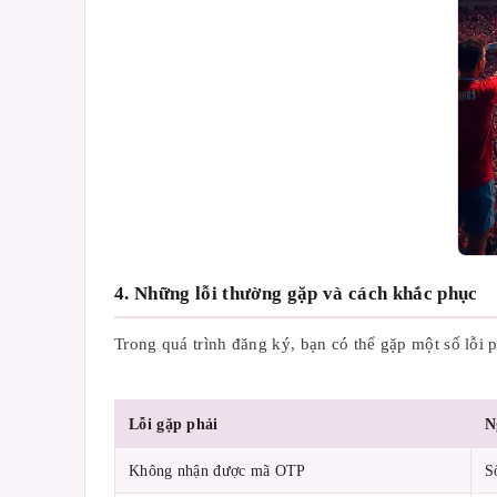
4. Những lỗi thường gặp và cách khắc phục
Trong quá trình đăng ký, bạn có thể gặp một số lỗi 
Lỗi gặp phải
N
Không nhận được mã OTP
S