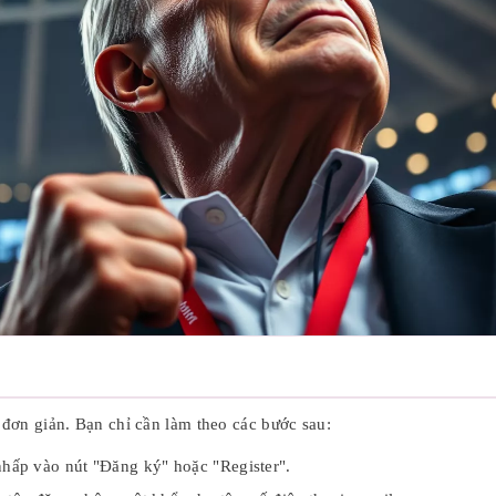
 đơn giản. Bạn chỉ cần làm theo các bước sau:
ấp vào nút "Đăng ký" hoặc "Register".