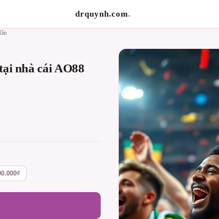
drquynh.com
.
lần
tại nhà cái AO88
00.000₫