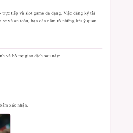
o trực tiếp và slot game đa dạng. Việc đăng ký tài
ôn sẻ và an toàn, bạn cần nắm rõ những lưu ý quan
nh và hỗ trợ giao dịch sau này:
i bấm xác nhận.