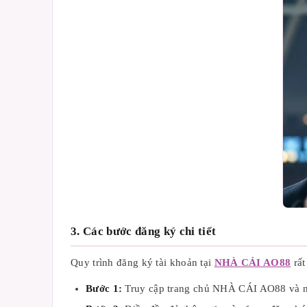
3. Các bước đăng ký chi tiết
Quy trình đăng ký tài khoản tại
NHÀ CÁI AO88
rất
Bước 1:
Truy cập trang chủ NHÀ CÁI AO88 và nh