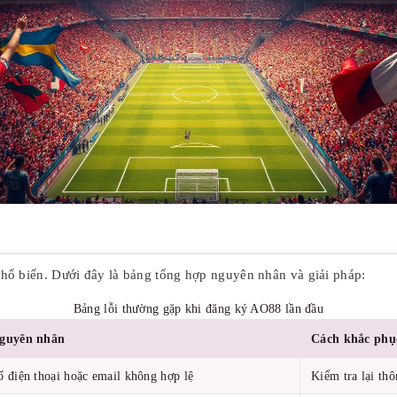
phổ biến. Dưới đây là bảng tổng hợp nguyên nhân và giải pháp:
Bảng lỗi thường gặp khi đăng ký AO88 lần đầu
guyên nhân
Cách khắc phụ
ố điện thoại hoặc email không hợp lệ
Kiểm tra lại thô