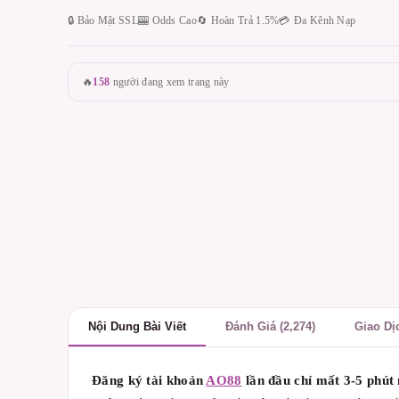
🔒 Bảo Mật SSL
🎰 Odds Cao
🔄 Hoàn Trả 1.5%
💳 Đa Kênh Nạp
🔥
158
người đang xem trang này
Nội Dung Bài Viết
Đánh Giá (2,274)
Giao Dị
Đăng ký tài khoản
AO88
lần đầu chỉ mất 3-5 phút