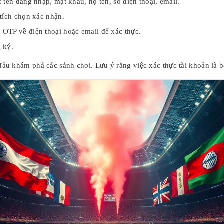
tên đăng nhập, mật khẩu, họ tên, số điện thoại, email.
tích chọn xác nhận.
OTP về điện thoại hoặc email để xác thực.
 ký.
ầu khám phá các sảnh chơi. Lưu ý rằng việc xác thực tài khoản là bắ