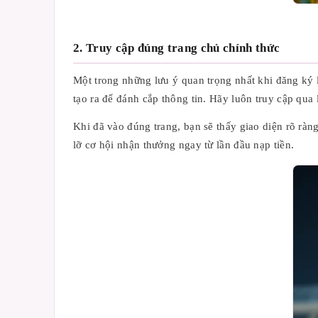
2. Truy cập đúng trang chủ chính thức
Một trong những lưu ý quan trọng nhất khi đăng ký 
tạo ra để đánh cắp thông tin. Hãy luôn truy cập qua
Khi đã vào đúng trang, bạn sẽ thấy giao diện rõ r
lỡ cơ hội nhận thưởng ngay từ lần đầu nạp tiền.