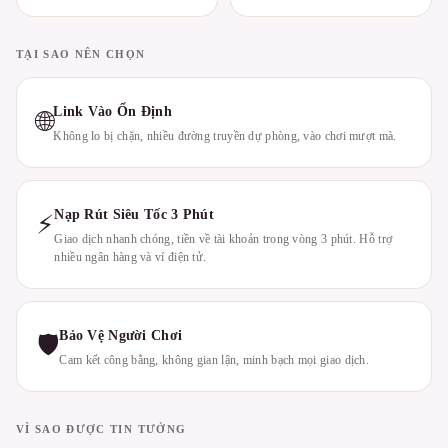
TẠI SAO NÊN CHỌN
Link Vào Ổn Định
🌐
Không lo bị chặn, nhiều đường truyền dự phòng, vào chơi mượt mà.
Nạp Rút Siêu Tốc 3 Phút
⚡
Giao dịch nhanh chóng, tiền về tài khoản trong vòng 3 phút. Hỗ trợ
nhiều ngân hàng và ví điện tử.
Bảo Vệ Người Chơi
🛡
Cam kết công bằng, không gian lận, minh bạch mọi giao dịch.
VÌ SAO ĐƯỢC TIN TƯỞNG