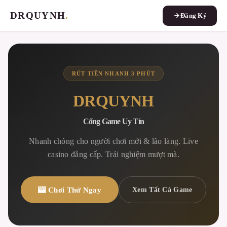
DRQUYNH
.
Đăng Ký
RÚT TIỀN NHANH 3 PHÚT
DRQUYNH
Cổng Game Uy Tín
Nhanh chóng cho người chơi mới & lão làng. Live
casino đẳng cấp. Trải nghiệm mượt mà.
🎰 Chơi Thử Ngay
Xem Tất Cả Game