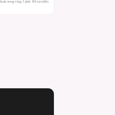
khoản trong vòng 3 phút. Hỗ trợ nhiều