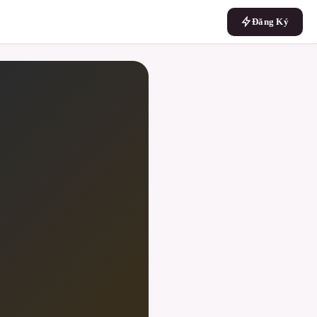
Đăng Ký