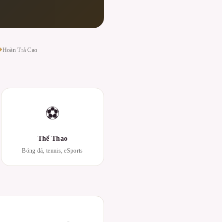

Hoàn Trả Cao
⚽
Thể Thao
Bóng đá, tennis, eSports