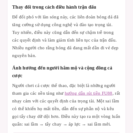
Thay đổi trong cách điều hành trận đấu
Để đối phó với làn sóng này, các liên đoàn bóng đá đã
tăng cường sử dụng công nghệ và đào tạo trọng tài.
Tuy nhiên, điều này cũng dẫn đến sự chậm trễ trong
các quyết định và làm giảm tính liên tục của trận đấu.
Nhiều người cho rằng bóng đá đang mất dần đi vẻ đẹp
nguyên bản.
Ảnh hưởng đến người hâm mộ và cộng đồng cá
cược
Người chơi cá cược thể thao, đặc biệt là những người
tham gia các nền tảng như
hướng dẫn rút tiền FU88
, rất
nhạy cảm với các quyết định của trọng tài. Một sai lầm
có thể khiến họ mất tiền, dẫn đến sự phẫn nộ và kêu
gọi tẩy chay dữ dội hơn. Điều này tạo ra một vòng luẩn
quẩn: sai lầm → tẩy chay → áp lực → sai lầm mới.