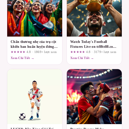
Chấn thương nhẹ của trụ cột
Watch Today's Football
khiến ban huấn luyện đứng
Fixtures Live on tt88tt88.com
ngồi không yên
– A Practical Review
★★★★★
4.8 · 1869+ lượt xem
★★★★★
4.8 · 3179+ lượt xem
Xem Chi Tiết →
Xem Chi Tiết →