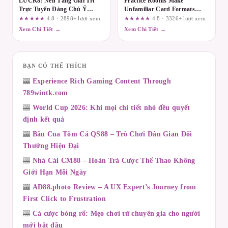
LUCK8: Nền Tảng Giải Trí
Practice Rooms Make
Trực Tuyến Đáng Chú Ý
Unfamiliar Card Formats
Trong Năm 2024
Easier to Explore on du88.mx
★★★★★
4.8 · 2898+ lượt xem
★★★★★
4.8 · 3326+ lượt xem
Xem Chi Tiết →
Xem Chi Tiết →
BẠN CÓ THỂ THÍCH
🎰
Experience Rich Gaming Content Through
789wintk.com
🎰
World Cup 2026: Khi mọi chi tiết nhỏ đều quyết
định kết quả
🎰
Bầu Cua Tôm Cá QS88 – Trò Chơi Dân Gian Đổi
Thưởng Hiện Đại
🎰
Nhà Cái CM88 – Hoàn Trả Cược Thể Thao Không
Giới Hạn Mỗi Ngày
🎰
AD88.photo Review – A UX Expert’s Journey from
First Click to Frustration
🎰
Cá cược bóng rổ: Mẹo chơi từ chuyên gia cho người
mới bắt đầu