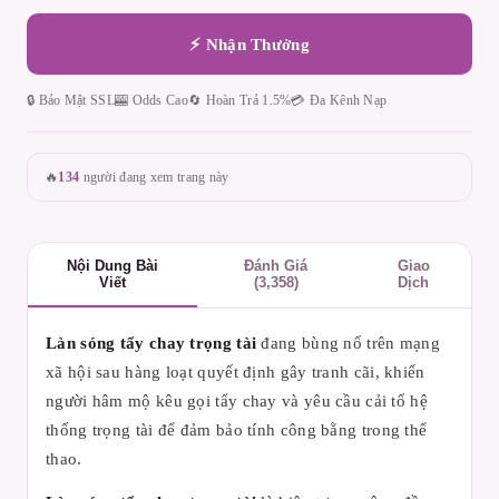
⚡ Nhận Thưởng
🔒 Bảo Mật SSL
🎰 Odds Cao
🔄 Hoàn Trả 1.5%
💳 Đa Kênh Nạp
🔥
134
người đang xem trang này
Nội Dung Bài
Đánh Giá
Giao
Viết
(3,358)
Dịch
Làn sóng tẩy chay trọng tài
đang bùng nổ trên mạng
xã hội sau hàng loạt quyết định gây tranh cãi, khiến
người hâm mộ kêu gọi tẩy chay và yêu cầu cải tổ hệ
thống trọng tài để đảm bảo tính công bằng trong thể
thao.