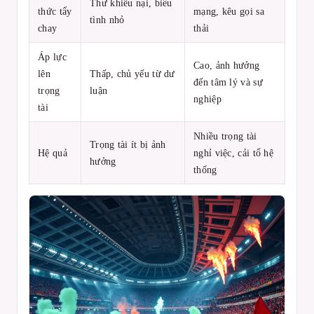
Thư khiếu nại, biểu
thức tẩy
mạng, kêu gọi sa
tình nhỏ
chay
thải
Áp lực
Cao, ảnh hưởng
lên
Thấp, chủ yếu từ dư
đến tâm lý và sự
trọng
luận
nghiệp
tài
Nhiều trọng tài
Trọng tài ít bị ảnh
Hệ quả
nghỉ việc, cải tổ hệ
hưởng
thống