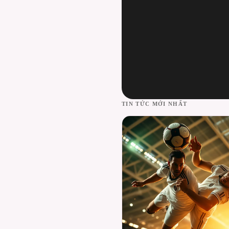
TIN TỨC MỚI NHẤT