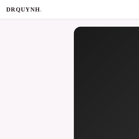
DRQUYNH
.