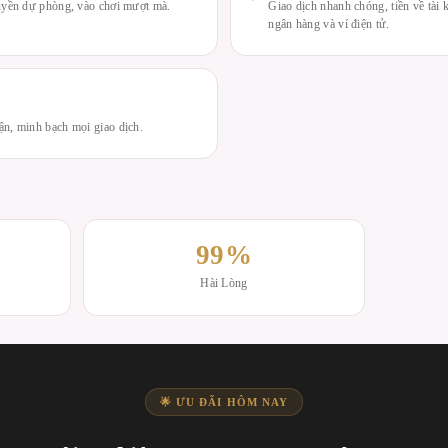
uyền dự phòng, vào chơi mượt mà.
Giao dịch nhanh chóng, tiền về tài 
ngân hàng và ví điện tử.
ận, minh bạch mọi giao dịch.
99%
Hài Lòng
🌟 ƯU ĐÃI HÔM NAY