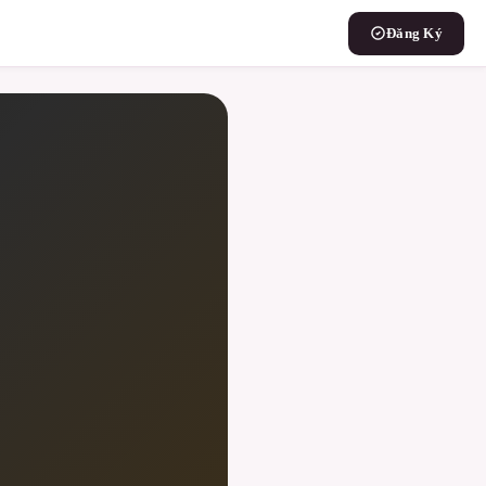
Đăng Ký