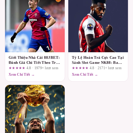
Giới Thiệu Nhà Cái 88JBET:
Tỷ Lệ Hoàn Trả Cực Cao Tại
Đánh Giá Chi Tiết Theo Trải
Sảnh Slot Game NK88: Ba
Nghiệm Người Dùng
Điều Cần Kiểm Chứng Trước
★★★★★
4.8 · 1979+ lượt xem
★★★★★
4.8 · 2171+ lượt xem
Khi Tin Vào Quảng Cáo
Xem Chi Tiết →
Xem Chi Tiết →