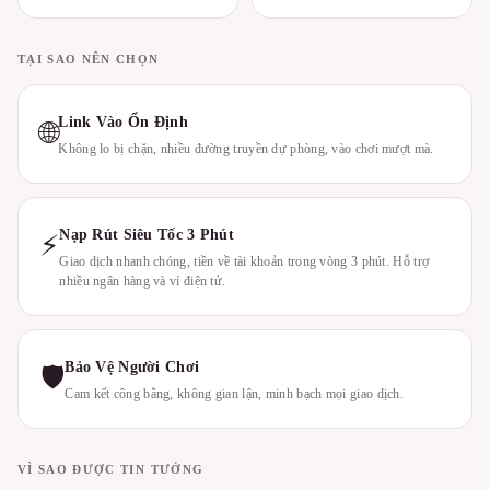
TẠI SAO NÊN CHỌN
Link Vào Ổn Định
🌐
Không lo bị chặn, nhiều đường truyền dự phòng, vào chơi mượt mà.
Nạp Rút Siêu Tốc 3 Phút
⚡
Giao dịch nhanh chóng, tiền về tài khoản trong vòng 3 phút. Hỗ trợ
nhiều ngân hàng và ví điện tử.
Bảo Vệ Người Chơi
🛡
Cam kết công bằng, không gian lận, minh bạch mọi giao dịch.
VÌ SAO ĐƯỢC TIN TƯỞNG