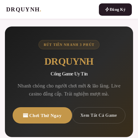
DRQUYNH
.
Đăng Ký
RÚT TIỀN NHANH 3 PHÚT
DRQUYNH
Cổng Game Uy Tín
Nhanh chóng cho người chơi mới & lão làng. Live
casino đẳng cấp. Trải nghiệm mượt mà.
🎰 Chơi Thử Ngay
Xem Tất Cả Game