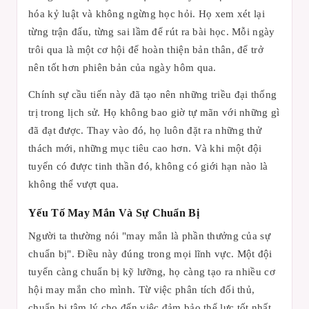
hóa kỷ luật và không ngừng học hỏi. Họ xem xét lại
từng trận đấu, từng sai lầm để rút ra bài học. Mỗi ngày
trôi qua là một cơ hội để hoàn thiện bản thân, để trở
nên tốt hơn phiên bản của ngày hôm qua.
Chính sự cầu tiến này đã tạo nên những triều đại thống
trị trong lịch sử. Họ không bao giờ tự mãn với những gì
đã đạt được. Thay vào đó, họ luôn đặt ra những thử
thách mới, những mục tiêu cao hơn. Và khi một đội
tuyển có được tinh thần đó, không có giới hạn nào là
không thể vượt qua.
Yếu Tố May Mắn Và Sự Chuẩn Bị
Người ta thường nói "may mắn là phần thưởng của sự
chuẩn bị". Điều này đúng trong mọi lĩnh vực. Một đội
tuyển càng chuẩn bị kỹ lưỡng, họ càng tạo ra nhiều cơ
hội may mắn cho mình. Từ việc phân tích đối thủ,
chuẩn bị tâm lý cho đến việc đảm bảo thể lực tốt nhất,