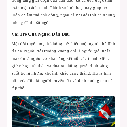
trong từng giai đoạn của trận đấu, tất cả đều được tính
toán một cách tỉ mỉ. Chính sự linh hoạt này giúp họ
luôn chiếm thế chủ động, ngay cả khi đối thủ có những
miếng đánh bất ngờ.
Vai Trò Của Người Dẫn Đầu
Một đội tuyển mạnh không thể thiếu một người thủ lĩnh
tài ba. Người đội trưởng không chỉ là người giỏi nhất
mà còn là người có khả năng kết nối các thành viên,
giữ vững tinh thần và đưa ra những quyết định sáng
suốt trong những khoảnh khắc căng thẳng. Họ là linh
hồn của đội, là người truyền lửa và định hướng cho cả
tập thể.