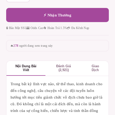
⚡ Nhận Thưởng
🔒 Bảo Mật SSL
🎰 Odds Cao
🔄 Hoàn Trả 1.5%
💳 Đa Kênh Nạp
🔥
278
người đang xem trang này
Nội Dung Bài
Đánh Giá
Giao
Viết
(2,921)
Dịch
Trong bất kỳ lĩnh vực nào, từ thể thao, kinh doanh cho
đến công nghệ, câu chuyện về các đội tuyển luôn
hướng tới mục tiêu giành chức vô địch chưa bao giờ là
cũ. Đó không chỉ là một cái đích đến, mà còn là hành
trình của sự cống hiến, chiến lược và tinh thần đồng