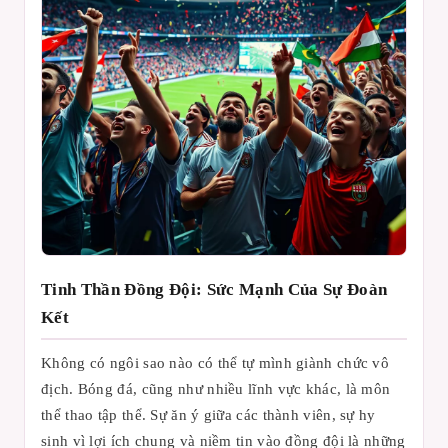
Tinh Thần Đồng Đội: Sức Mạnh Của Sự Đoàn
Kết
Không có ngôi sao nào có thể tự mình giành chức vô
địch. Bóng đá, cũng như nhiều lĩnh vực khác, là môn
thể thao tập thể. Sự ăn ý giữa các thành viên, sự hy
sinh vì lợi ích chung và niềm tin vào đồng đội là những