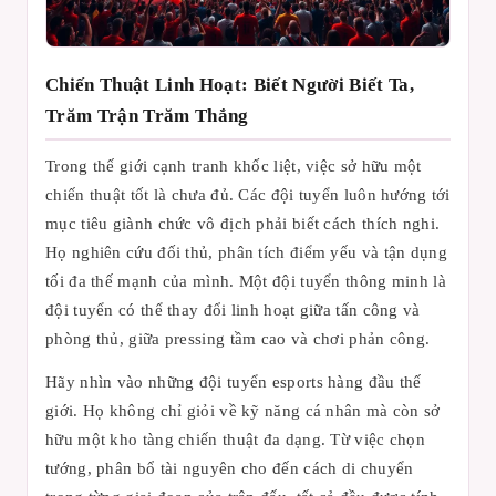
Chiến Thuật Linh Hoạt: Biết Người Biết Ta,
Trăm Trận Trăm Thắng
Trong thế giới cạnh tranh khốc liệt, việc sở hữu một
chiến thuật tốt là chưa đủ. Các đội tuyển luôn hướng tới
mục tiêu giành chức vô địch phải biết cách thích nghi.
Họ nghiên cứu đối thủ, phân tích điểm yếu và tận dụng
tối đa thế mạnh của mình. Một đội tuyển thông minh là
đội tuyển có thể thay đổi linh hoạt giữa tấn công và
phòng thủ, giữa pressing tầm cao và chơi phản công.
Hãy nhìn vào những đội tuyển esports hàng đầu thế
giới. Họ không chỉ giỏi về kỹ năng cá nhân mà còn sở
hữu một kho tàng chiến thuật đa dạng. Từ việc chọn
tướng, phân bổ tài nguyên cho đến cách di chuyển