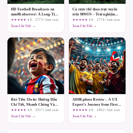
HD Football Broadcasts on
Cá cược thể thao trực tuyến
mm88.observer: A Long-Time
trên 98WIN – Trải nghiệm
Viewer's Honest Review
thực tế từ người chơi lâu năm
★★★★★
4.8 · 2773+ lượt xem
★★★★★
4.8 · 2774+ lượt xem
Xem Chi Tiết →
Xem Chi Tiết →
Rút Tiền 33win: Hướng Dẫn
AD88.photo Review – A UX
Chi Tiết, Nhanh Chóng Và
Expert’s Journey from First
An Toàn
Click to Frustration
★★★★★
4.8 · 2537+ lượt xem
★★★★★
4.8 · 1962+ lượt xem
Xem Chi Tiết →
Xem Chi Tiết →