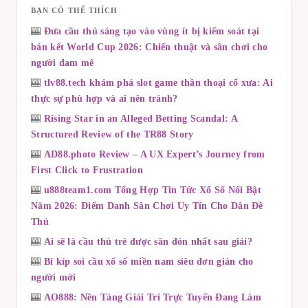
BẠN CÓ THỂ THÍCH
🎰
Đưa cầu thủ sáng tạo vào vùng ít bị kiểm soát tại
bán kết World Cup 2026: Chiến thuật và sân chơi cho
người đam mê
🎰
tlv88.tech khám phá slot game thần thoại cổ xưa: Ai
thực sự phù hợp và ai nên tránh?
🎰
Rising Star in an Alleged Betting Scandal: A
Structured Review of the TR88 Story
🎰
AD88.photo Review – A UX Expert’s Journey from
First Click to Frustration
🎰
u888team1.com Tổng Hợp Tin Tức Xổ Số Nổi Bật
Năm 2026: Điểm Danh Sân Chơi Uy Tín Cho Dân Đề
Thủ
🎰
Ai sẽ là cầu thủ trẻ được săn đón nhất sau giải?
🎰
Bí kíp soi cầu xổ số miền nam siêu đơn giản cho
người mới
🎰
AO888: Nền Tảng Giải Trí Trực Tuyến Đang Làm