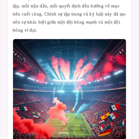
tập, mỗi trận đấu, mỗi quyết định đều hướng về mục
tiêu cuối cùng. Chính sự tập trung và kỷ luật này đã tạo
nên sự khác biệt giữa một đội bóng mạnh và một đội
bóng vĩ đại.