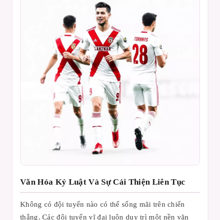
Văn Hóa Kỷ Luật Và Sự Cải Thiện Liên Tục
Không có đội tuyển nào có thể sống mãi trên chiến
thắng. Các đội tuyển vĩ đại luôn duy trì một nền văn