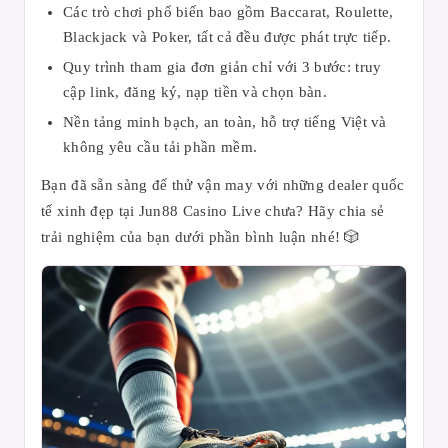
Các trò chơi phổ biến bao gồm Baccarat, Roulette,
Blackjack và Poker, tất cả đều được phát trực tiếp.
Quy trình tham gia đơn giản chỉ với 3 bước: truy
cập link, đăng ký, nạp tiền và chọn bàn.
Nền tảng minh bạch, an toàn, hỗ trợ tiếng Việt và
không yêu cầu tải phần mềm.
Bạn đã sẵn sàng để thử vận may với những dealer quốc
tế xinh đẹp tại Jun88 Casino Live chưa? Hãy chia sẻ
trải nghiệm của bạn dưới phần bình luận nhé! 🎲