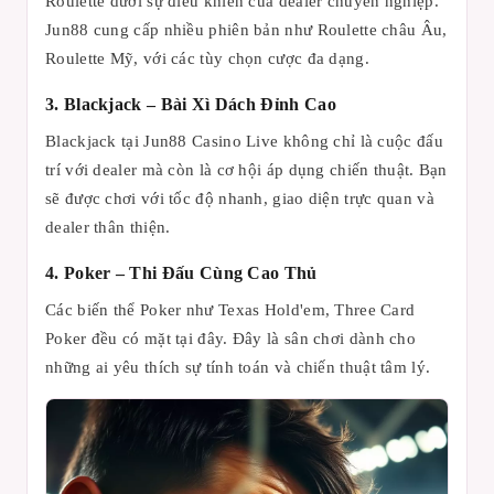
Roulette dưới sự điều khiển của dealer chuyên nghiệp.
Jun88 cung cấp nhiều phiên bản như Roulette châu Âu,
Roulette Mỹ, với các tùy chọn cược đa dạng.
3. Blackjack – Bài Xì Dách Đỉnh Cao
Blackjack tại Jun88 Casino Live không chỉ là cuộc đấu
trí với dealer mà còn là cơ hội áp dụng chiến thuật. Bạn
sẽ được chơi với tốc độ nhanh, giao diện trực quan và
dealer thân thiện.
4. Poker – Thi Đấu Cùng Cao Thủ
Các biến thể Poker như Texas Hold'em, Three Card
Poker đều có mặt tại đây. Đây là sân chơi dành cho
những ai yêu thích sự tính toán và chiến thuật tâm lý.