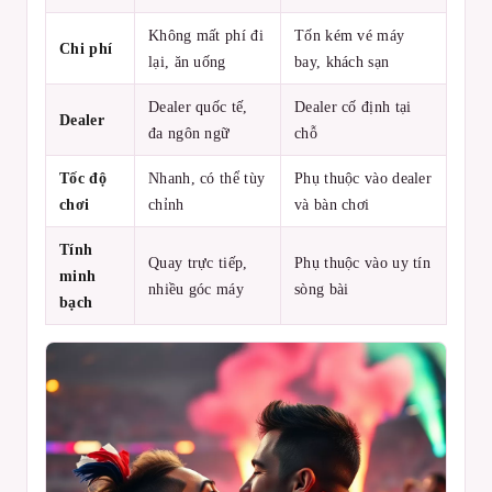
Không mất phí đi
Tốn kém vé máy
Chi phí
lại, ăn uống
bay, khách sạn
Dealer quốc tế,
Dealer cố định tại
Dealer
đa ngôn ngữ
chỗ
Tốc độ
Nhanh, có thể tùy
Phụ thuộc vào dealer
chơi
chỉnh
và bàn chơi
Tính
Quay trực tiếp,
Phụ thuộc vào uy tín
minh
nhiều góc máy
sòng bài
bạch