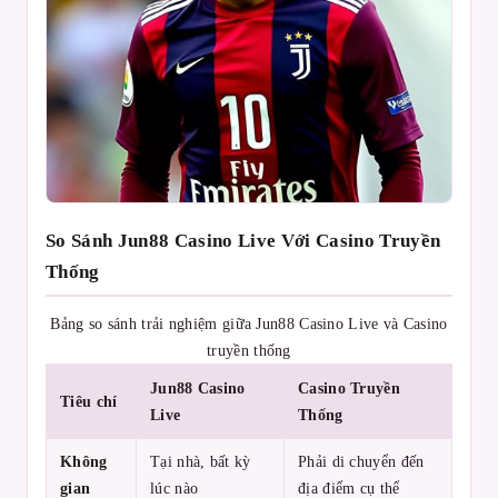
So Sánh Jun88 Casino Live Với Casino Truyền
Thống
Bảng so sánh trải nghiệm giữa Jun88 Casino Live và Casino
truyền thống
Jun88 Casino
Casino Truyền
Tiêu chí
Live
Thống
Không
Tại nhà, bất kỳ
Phải di chuyển đến
gian
lúc nào
địa điểm cụ thể