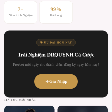
7+
99%
Năm Kinh Nghiệm
Hài Lòng
🌟 ƯU ĐÃI HÔM NAY
Trải Nghiệm DRQUYNH Cá Cược
Freebet mỗi ngày cho thành viên. đăng ký ngay hôm nay!
Gia Nhập
TIN TỨC MỚI NHẤT