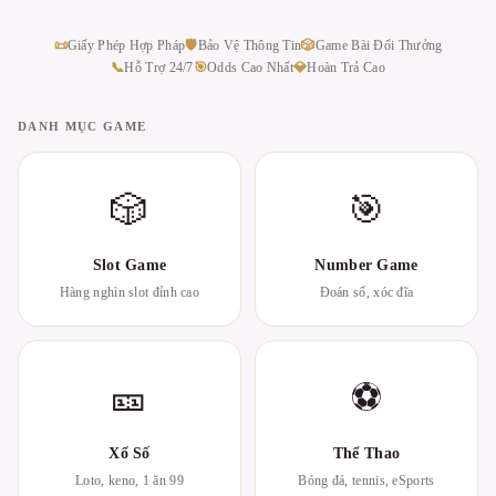
📜
Giấy Phép Hợp Pháp
🛡
Bảo Vệ Thông Tin
🎲
Game Bài Đổi Thưởng
📞
Hỗ Trợ 24/7
🎯
Odds Cao Nhất
💎
Hoàn Trả Cao
DANH MỤC GAME
🎲
🎯
Slot Game
Number Game
Hàng nghìn slot đỉnh cao
Đoán số, xóc đĩa
🎫
⚽
Xổ Số
Thể Thao
Loto, keno, 1 ăn 99
Bóng đá, tennis, eSports