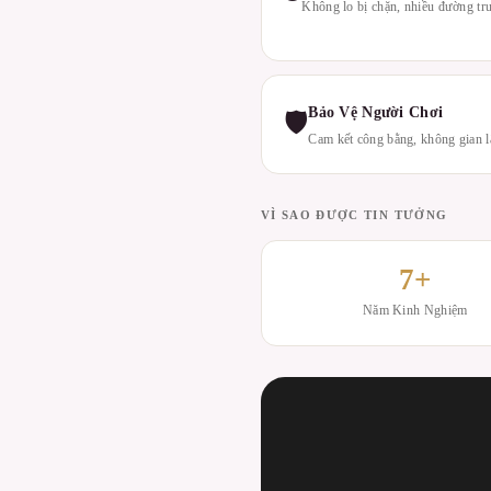
Không lo bị chặn, nhiều đường tr
Bảo Vệ Người Chơi
🛡
Cam kết công bằng, không gian l
VÌ SAO ĐƯỢC TIN TƯỞNG
7+
Năm Kinh Nghiệm