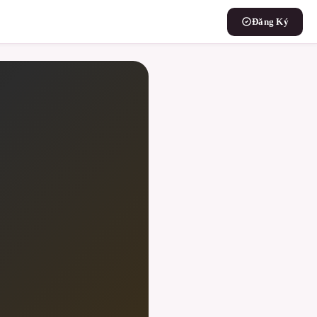
Đăng Ký