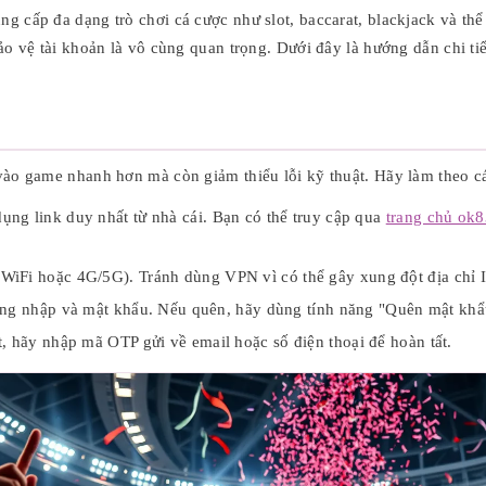
ung cấp đa dạng trò chơi cá cược như slot, baccarat, blackjack và th
o vệ tài khoản là vô cùng quan trọng. Dưới đây là hướng dẫn chi ti
vào game nhanh hơn mà còn giảm thiểu lỗi kỹ thuật. Hãy làm theo c
ụng link duy nhất từ nhà cái. Bạn có thể truy cập qua
trang chủ ok
iFi hoặc 4G/5G). Tránh dùng VPN vì có thể gây xung đột địa chỉ IP
ng nhập và mật khẩu. Nếu quên, hãy dùng tính năng "Quên mật khẩu
, hãy nhập mã OTP gửi về email hoặc số điện thoại để hoàn tất.