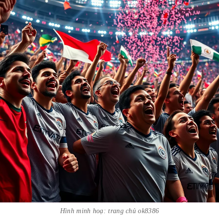
Hình minh hoạ: trang chủ ok8386