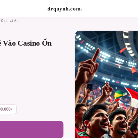
drquynh.com
.
Định và An
 Vào Casino Ổn
00.000₫