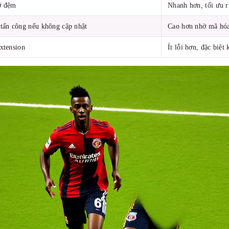
hớ đệm
Nhanh hơn, tối ưu ri
tấn công nếu không cập nhật
Cao hơn nhờ mã hóa
xtension
Ít lỗi hơn, đặc biệt 