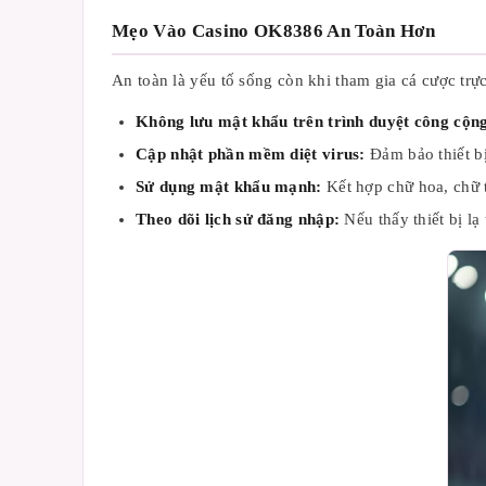
Mẹo Vào Casino OK8386 An Toàn Hơn
An toàn là yếu tố sống còn khi tham gia cá cược trự
Không lưu mật khẩu trên trình duyệt công cộn
Cập nhật phần mềm diệt virus:
Đảm bảo thiết bị
Sử dụng mật khẩu mạnh:
Kết hợp chữ hoa, chữ t
Theo dõi lịch sử đăng nhập:
Nếu thấy thiết bị lạ