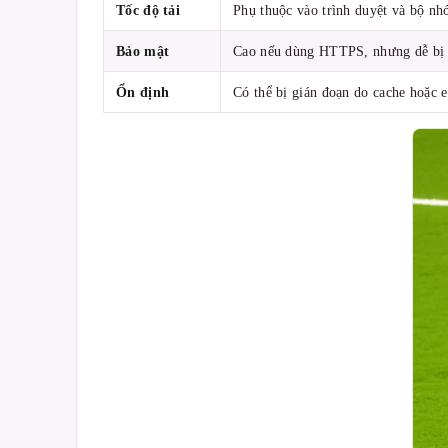
Tốc độ tải
Phụ thuộc vào trình duyệt và bộ n
Bảo mật
Cao nếu dùng HTTPS, nhưng dễ bị 
Ổn định
Có thể bị gián đoạn do cache hoặc e