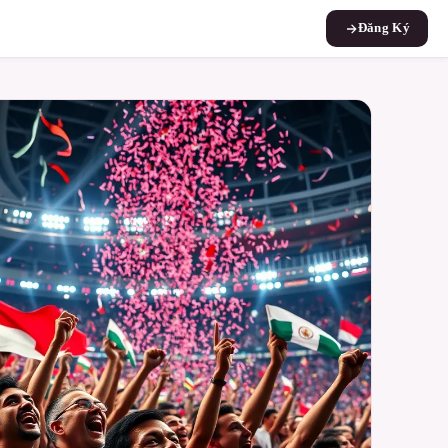
Đăng Ký