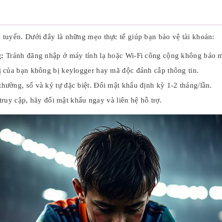
c tuyến. Dưới đây là những mẹo thực tế giúp bạn bảo vệ tài khoản:
g:
Tránh đăng nhập ở máy tính lạ hoặc Wi-Fi công cộng không bảo m
 của bạn không bị keylogger hay mã độc đánh cắp thông tin.
hường, số và ký tự đặc biệt. Đổi mật khẩu định kỳ 1-2 tháng/lần.
 truy cập, hãy đổi mật khẩu ngay và liên hệ hỗ trợ.