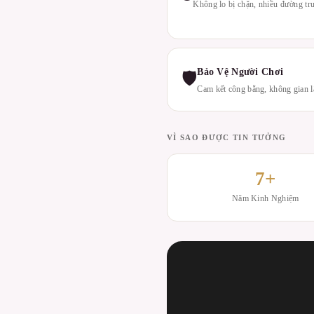
Không lo bị chặn, nhiều đường tr
Bảo Vệ Người Chơi
🛡
Cam kết công bằng, không gian l
VÌ SAO ĐƯỢC TIN TƯỞNG
7+
Năm Kinh Nghiệm