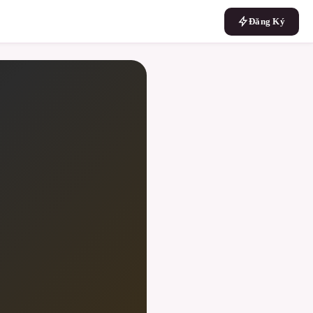
Đăng Ký