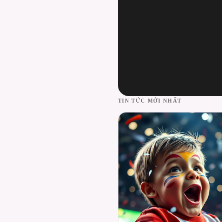
TIN TỨC MỚI NHẤT