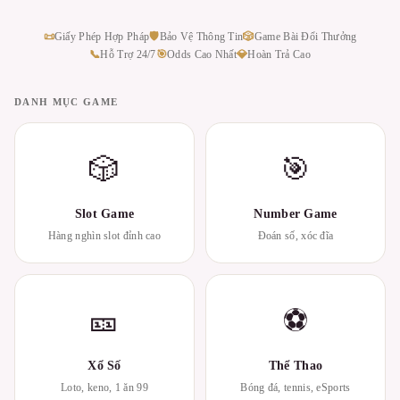
📜
Giấy Phép Hợp Pháp
🛡
Bảo Vệ Thông Tin
🎲
Game Bài Đổi Thưởng
📞
Hỗ Trợ 24/7
🎯
Odds Cao Nhất
💎
Hoàn Trả Cao
DANH MỤC GAME
🎲
🎯
Slot Game
Number Game
Hàng nghìn slot đỉnh cao
Đoán số, xóc đĩa
🎫
⚽
Xổ Số
Thể Thao
Loto, keno, 1 ăn 99
Bóng đá, tennis, eSports