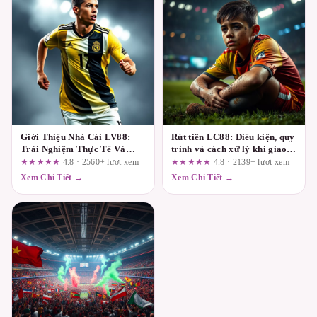
Giới Thiệu Nhà Cái LV88:
Rút tiền LC88: Điều kiện, quy
Trải Nghiệm Thực Tế Và
trình và cách xử lý khi giao
Những Điểm Cần Kiểm
dịch chậm
★★★★★
4.8 · 2560+ lượt xem
★★★★★
4.8 · 2139+ lượt xem
Chứng
Xem Chi Tiết →
Xem Chi Tiết →