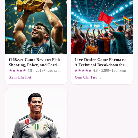
f168.vet Game Review: Fish
Live Dealer Game Formats:
Shooting, Poker, and Card
A Technical Breakdown for
Games — Who Should Play
Beginners
★★★★★
4.8 · 2618+ lượt xem
★★★★★
4.8 · 2299+ lượt xem
and Who Should Think Twice
Xem Chi Tiết →
Xem Chi Tiết →