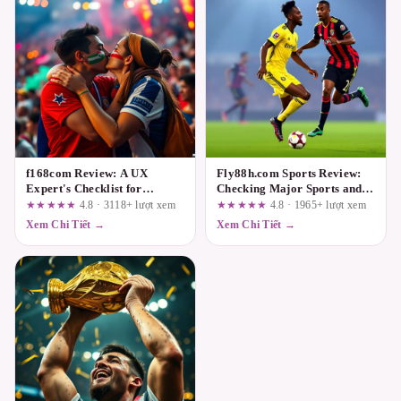
f168com Review: A UX
Fly88h.com Sports Review:
Expert's Checklist for
Checking Major Sports and
Verifying What the Platform
Match Markets Before You
★★★★★
4.8 · 3118+ lượt xem
★★★★★
4.8 · 1965+ lượt xem
Promises
Bet
Xem Chi Tiết →
Xem Chi Tiết →