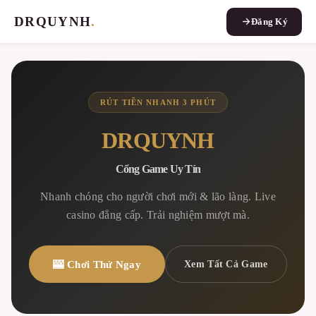
DRQUYNH
.
Đăng Ký
RÚT TIỀN NHANH 3 PHÚT
DRQUYNH
Cổng Game Uy Tín
Nhanh chóng cho người chơi mới & lão làng. Live
casino đẳng cấp. Trải nghiệm mượt mà.
🎰 Chơi Thử Ngay
Xem Tất Cả Game