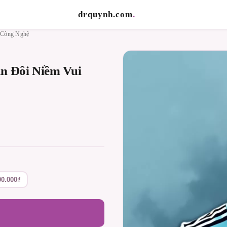
drquynh.com
.
 Công Nghệ
n Đôi Niềm Vui
00.000₫