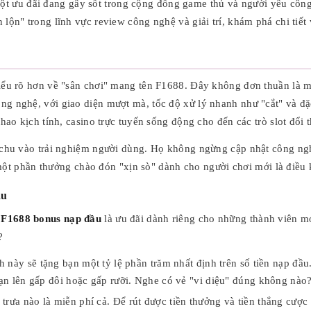
t ưu đãi đang gây sốt trong cộng đồng game thủ và người yêu công
lộn" trong lĩnh vực review công nghệ và giải trí, khám phá chi tiết
iểu rõ hơn về "sân chơi" mang tên F1688. Đây không đơn thuần là mộ
g nghệ, với giao diện mượt mà, tốc độ xử lý nhanh như "cắt" và đặc
hao kịch tính, casino trực tuyến sống động cho đến các trò slot đổi
n chu vào trải nghiệm người dùng. Họ không ngừng cập nhật công n
, một phần thưởng chào đón "xịn sò" dành cho người chơi mới là điều 
ầu
.
F1688 bonus nạp đầu
là ưu đãi dành riêng cho những thành viên mớ
?
này sẽ tặng bạn một tỷ lệ phần trăm nhất định trên số tiền nạp đầu.
ạn lên gấp đôi hoặc gấp rưỡi. Nghe có vẻ "vi diệu" đúng không nào
trưa nào là miễn phí cả. Để rút được tiền thưởng và tiền thắng cượ