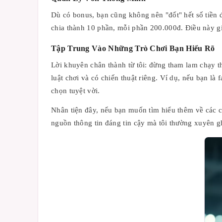
Dù có bonus, bạn cũng không nên "đốt" hết số tiền 
chia thành 10 phần, mỗi phần 200.000đ. Điều này giúp
Tập Trung Vào Những Trò Chơi Bạn Hiểu Rõ
Lời khuyên chân thành từ tôi: đừng tham lam chạy t
luật chơi và có chiến thuật riêng. Ví dụ, nếu bạn là
chọn tuyệt vời.
Nhân tiện đây, nếu bạn muốn tìm hiểu thêm về các ch
nguồn thông tin đáng tin cậy mà tôi thường xuyên g