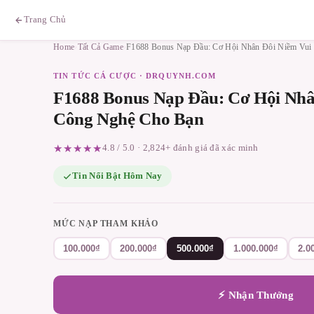
Trang Chủ
Home
›
Tất Cả Game
›
F1688 Bonus Nạp Đầu: Cơ Hội Nhân Đôi Niềm Vui
TIN TỨC CÁ CƯỢC · DRQUYNH.COM
F1688 Bonus Nạp Đầu: Cơ Hội Nhâ
Công Nghệ Cho Bạn
★★★★★
4.8 / 5.0 · 2,824+ đánh giá đã xác minh
Tin Nổi Bật Hôm Nay
MỨC NẠP THAM KHẢO
100.000₫
200.000₫
500.000₫
1.000.000₫
2.0
⚡ Nhận Thưởng