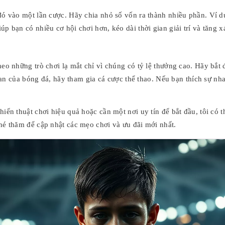
đó vào một lần cược. Hãy chia nhỏ số vốn ra thành nhiều phần. Ví d
 bạn có nhiều cơ hội chơi hơn, kéo dài thời gian giải trí và tăng x
heo những trò chơi lạ mắt chỉ vì chúng có tỷ lệ thưởng cao. Hãy bắ
 fan của bóng đá, hãy tham gia cá cược thể thao. Nếu bạn thích sự nha
iến thuật chơi hiệu quả hoặc cần một nơi uy tín để bắt đầu, tôi có 
hé thăm để cập nhật các mẹo chơi và ưu đãi mới nhất.