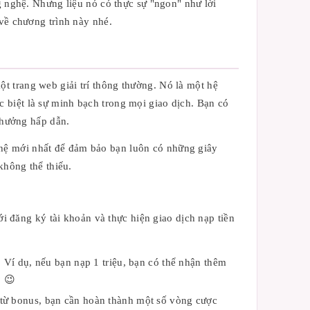
 nghệ. Nhưng liệu nó có thực sự "ngon" như lời
 về chương trình này nhé.
t trang web giải trí thông thường. Nó là một hệ
 biệt là sự minh bạch trong mọi giao dịch. Bạn có
 thưởng hấp dẫn.
ghệ mới nhất để đảm bảo bạn luôn có những giây
không thể thiếu.
i đăng ký tài khoản và thực hiện giao dịch nạp tiền
 Ví dụ, nếu bạn nạp 1 triệu, bạn có thể nhận thêm
? 😉
c từ bonus, bạn cần hoàn thành một số vòng cược