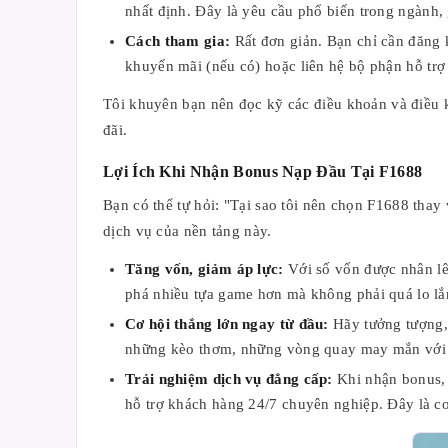
nhất định. Đây là yêu cầu phổ biến trong ngành,
Cách tham gia:
Rất đơn giản. Bạn chỉ cần đăng 
khuyến mãi (nếu có) hoặc liên hệ bộ phận hỗ trợ
Tôi khuyên bạn nên đọc kỹ các điều khoản và điều k
đãi.
Lợi Ích Khi Nhận Bonus Nạp Đầu Tại F1688
Bạn có thể tự hỏi: "Tại sao tôi nên chọn F1688 thay 
dịch vụ của nền tảng này.
Tăng vốn, giảm áp lực:
Với số vốn được nhân lên
phá nhiều tựa game hơn mà không phải quá lo lắn
Cơ hội thắng lớn ngay từ đầu:
Hãy tưởng tượng, 
những kèo thơm, những vòng quay may mắn với hy
Trải nghiệm dịch vụ đẳng cấp:
Khi nhận bonus, 
hỗ trợ khách hàng 24/7 chuyên nghiệp. Đây là cơ