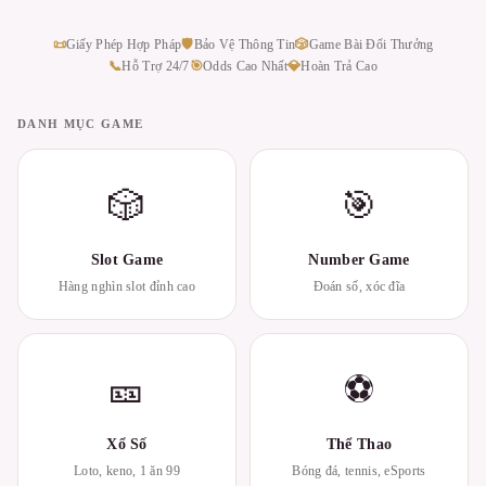
📜
Giấy Phép Hợp Pháp
🛡
Bảo Vệ Thông Tin
🎲
Game Bài Đổi Thưởng
📞
Hỗ Trợ 24/7
🎯
Odds Cao Nhất
💎
Hoàn Trả Cao
DANH MỤC GAME
🎲
🎯
Slot Game
Number Game
Hàng nghìn slot đỉnh cao
Đoán số, xóc đĩa
🎫
⚽
Xổ Số
Thể Thao
Loto, keno, 1 ăn 99
Bóng đá, tennis, eSports