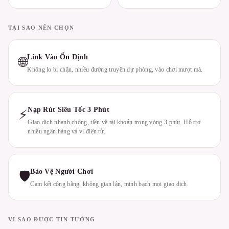
TẠI SAO NÊN CHỌN
Link Vào Ổn Định
🌐
Không lo bị chặn, nhiều đường truyền dự phòng, vào chơi mượt mà.
Nạp Rút Siêu Tốc 3 Phút
⚡
Giao dịch nhanh chóng, tiền về tài khoản trong vòng 3 phút. Hỗ trợ
nhiều ngân hàng và ví điện tử.
Bảo Vệ Người Chơi
🛡
Cam kết công bằng, không gian lận, minh bạch mọi giao dịch.
VÌ SAO ĐƯỢC TIN TƯỞNG